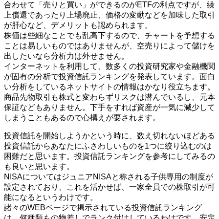
合わせて「売りと買い」ができるのがETFの利点ですが、繰
上償還であったり上場廃止、価格の変動などを加味した取引
が肝心など、デメリットも認められます。
株価は些細なことでも乱高下するので、チャートを予想する
ことは易しいものではありませんが、空売りによって儲けを
出したいなら分析力は外せません。
インターネットを利用して、数多くの投資研究家や金融機関
が固有の分析で投資信託ランキングを発表しています。面白
い分析をしているネットサイトの情報はかなり役立ちます。
商品先物取引も株式と変わらずリスクは潜んでいるし、元本
保証などもありません。下手をすれば資産が一気に減少して
しまうこともあるので心構えが要されます。
投資信託を開始しようかという時に、数え切れないほどある
投資信託からあなたにふさわしいものを1つに絞り込むのは
困難だと思います。投資信託ランキングを参考にしてみるの
も良いと思います。
NISAについてはジュニアNISAと称される子供専用の制度が
設定されており、これを活かせば、一家全員での株取引が可
能になるというわけです。
諸々のWEBページで掲示されている投資信託ランキング
は、何種類もの物差しでランク付けしているわけです。安定