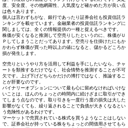
度、安全度、その他網羅性、人気度など確かめた方が良い点
は色々あります。
個人は言わずもがな、銀行であったり証券会社も投資信託ラ
ンキングを載せています。金融業者の投資信託ランキングに
関しましては、全くの情報提供の一種と捉えるべきです。
株価が安くなると推測して空売りしたというのに、株価がＵ
Ｐしてしまうことだってあります。空売りを仕掛けたにもか
かわらず株価が買った時以上の値になると、儲かるどころか
損が発生します。
空売りというやり方を活用して利益を手にしたいなら、チャ
ートを類推するだけでなく、社会情勢を推測することが不可
欠です。上げ下げどちらかだけの博打ではなく、推論するこ
とが肝要なのです。
バイナリーオプションについて最も心に留めなければいけな
いことは、ほんのちょっとの時間内に続けざまに取引ができ
てしまう点なのです。取り引きを一度行う度の損失は大した
影響がなくても、繰り返されることで負債が大きくなるとい
う危険性があるわけです。
マーケットで売買されている株式を買うようなことはしない
で、証券会社が持っている株をちょっとの間借用させてもら