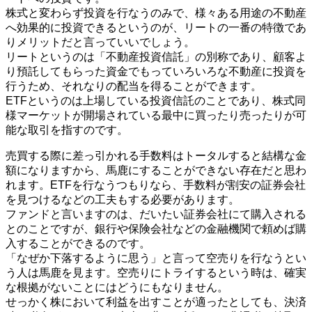
株式と変わらず投資を行なうのみで、様々ある用途の不動産
へ効果的に投資できるというのが、リートの一番の特徴であ
りメリットだと言っていいでしょう。
リートというのは「不動産投資信託」の別称であり、顧客よ
り預託してもらった資金でもっていろいろな不動産に投資を
行うため、それなりの配当を得ることができます。
ETFというのは上場している投資信託のことであり、株式同
様マーケットが開場されている最中に買ったり売ったりが可
能な取引を指すのです。
売買する際に差っ引かれる手数料はトータルすると結構な金
額になりますから、馬鹿にすることができない存在だと思わ
れます。ETFを行なうつもりなら、手数料が割安の証券会社
を見つけるなどの工夫もする必要があります。
ファンドと言いますのは、だいたい証券会社にて購入される
とのことですが、銀行や保険会社などの金融機関で頼めば購
入することができるのです。
「なぜか下落するように思う」と言って空売りを行なうとい
う人は馬鹿を見ます。空売りにトライするという時は、確実
な根拠がないことにはどうにもなりません。
せっかく株において利益を出すことが適ったとしても、決済