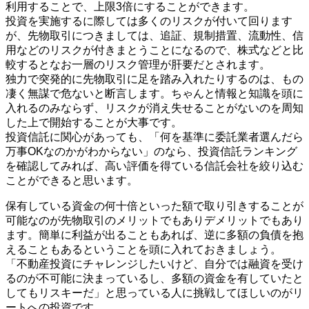
利用することで、上限3倍にすることができます。
投資を実施するに際しては多くのリスクが付いて回ります
が、先物取引につきましては、追証、規制措置、流動性、信
用などのリスクが付きまとうことになるので、株式などと比
較するとなお一層のリスク管理が肝要だとされます。
独力で突発的に先物取引に足を踏み入れたりするのは、もの
凄く無謀で危ないと断言します。ちゃんと情報と知識を頭に
入れるのみならず、リスクが消え失せることがないのを周知
した上で開始することが大事です。
投資信託に関心があっても、「何を基準に委託業者選んだら
万事OKなのかがわからない」のなら、投資信託ランキング
を確認してみれば、高い評価を得ている信託会社を絞り込む
ことができると思います。
保有している資金の何十倍といった額で取り引きすることが
可能なのが先物取引のメリットでもありデメリットでもあり
ます。簡単に利益が出ることもあれば、逆に多額の負債を抱
えることもあるということを頭に入れておきましょう。
「不動産投資にチャレンジしたいけど、自分では融資を受け
るのが不可能に決まっているし、多額の資金を有していたと
してもリスキーだ」と思っている人に挑戦してほしいのがリ
ートへの投資です。