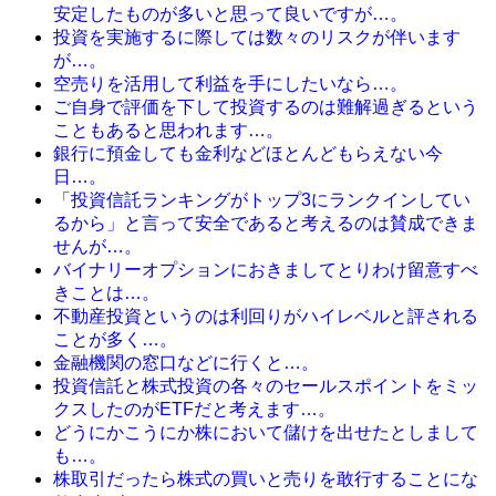
安定したものが多いと思って良いですが…。
投資を実施するに際しては数々のリスクが伴います
が…。
空売りを活用して利益を手にしたいなら…。
ご自身で評価を下して投資するのは難解過ぎるという
こともあると思われます…。
銀行に預金しても金利などほとんどもらえない今
日…。
「投資信託ランキングがトップ3にランクインしてい
るから」と言って安全であると考えるのは賛成できま
せんが…。
バイナリーオプションにおきましてとりわけ留意すべ
きことは…。
不動産投資というのは利回りがハイレベルと評される
ことが多く…。
金融機関の窓口などに行くと…。
投資信託と株式投資の各々のセールスポイントをミッ
クスしたのがETFだと考えます…。
どうにかこうにか株において儲けを出せたとしまして
も…。
株取引だったら株式の買いと売りを敢行することにな