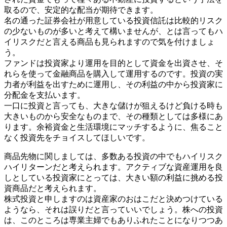
取るので、安定的な配当が期待できます。
名の通った証券会社が用意している投資信託は比較的リスク
の少ないものが多いと考えて構いませんが、とは言ってもハ
イリスクだと言える商品も見られますので気を付けましょ
う。
ファンドは投資家より運用を目的として資金を出資させ、そ
れらを使って金融商品を購入して運用するのです。投資の実
力者が利益を出すために運用し、その利益の中から投資家に
分配金を支払います。
一口に投資と言っても、大きな儲けが狙えるけど負ける時も
大きいものから安全なものまで、その種類としては多様にあ
ります。余裕資金と生活環境にマッチするように、焦ること
なく投資先をチョイスしてほしいです。
商品先物に関しましては、多数ある投資の中でもハイリスク
ハイリターンだと考えられます。アクティブな資産運用を良
しとしている投資家にとっては、大きい額の利益に挑める投
資商品だと考えられます。
株式投資と申しますのは資産家のおはこだと決めつけている
ようなら、それは誤りだと言っていいでしょう。株への投資
は、このところは専業主婦でもありふれたことになりつつあ