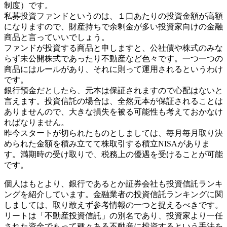
制度）です。
私募投資ファンドというのは、１口あたりの投資金額が高額
になりますので、財産持ちで余剰金が多い投資家向けの金融
商品と言っていいでしょう。
ファンドが投資する商品と申しますと、公社債や株式のみな
らず未公開株式であったり不動産など色々です。一つ一つの
商品にはルールがあり、それに則って運用されるというわけ
です。
銀行預金だとしたら、元本は保証されますので心配はないと
言えます。投資信託の場合は、全然元本が保証されることは
ありませんので、大きな損失を被る可能性も考えておかなけ
ればなりません。
昨今スタートが切られたものとしましては、毎月毎月取り決
められた金額を積み立てて株取引する積立NISAがありま
す。満期時の受け取りで、税務上の優遇を受けることが可能
です。
個人はもとより、銀行であるとか証券会社も投資信託ランキ
ングを紹介しています。金融業者の投資信託ランキングに関
しましては、取り敢えず参考情報の一つと捉えるべきです。
リートは「不動産投資信託」の別名であり、投資家より一任
された資金でもって種々ある不動産に投資するという手法を