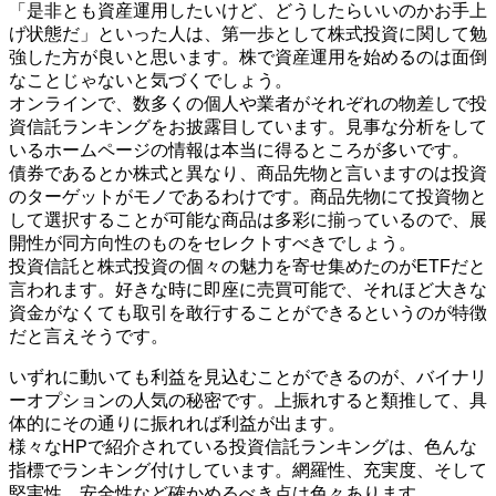
「是非とも資産運用したいけど、どうしたらいいのかお手上
げ状態だ」といった人は、第一歩として株式投資に関して勉
強した方が良いと思います。株で資産運用を始めるのは面倒
なことじゃないと気づくでしょう。
オンラインで、数多くの個人や業者がそれぞれの物差しで投
資信託ランキングをお披露目しています。見事な分析をして
いるホームページの情報は本当に得るところが多いです。
債券であるとか株式と異なり、商品先物と言いますのは投資
のターゲットがモノであるわけです。商品先物にて投資物と
して選択することが可能な商品は多彩に揃っているので、展
開性が同方向性のものをセレクトすべきでしょう。
投資信託と株式投資の個々の魅力を寄せ集めたのがETFだと
言われます。好きな時に即座に売買可能で、それほど大きな
資金がなくても取引を敢行することができるというのが特徴
だと言えそうです。
いずれに動いても利益を見込むことができるのが、バイナリ
ーオプションの人気の秘密です。上振れすると類推して、具
体的にその通りに振れれば利益が出ます。
様々なHPで紹介されている投資信託ランキングは、色んな
指標でランキング付けしています。網羅性、充実度、そして
堅実性、安全性など確かめるべき点は色々あります。