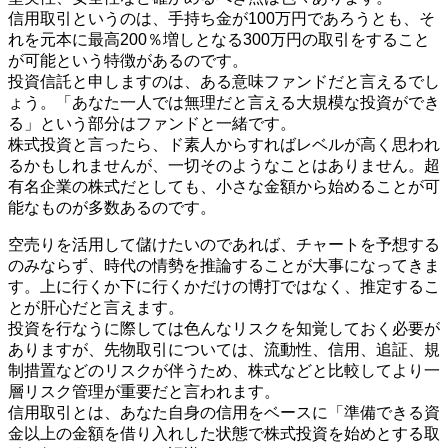
信用取引というのは、手持ち金が100万円であろうとも、そ
れを元本に最高200％増しとなる300万円の取引をすること
が可能という特徴があるのです。
投資信託と申しますのは、ある意味ファンドだと言えるでし
ょう。「あなた一人では無理だと言える大規模な投資ができ
る」という部分はファンドと一緒です。
株式投資と言ったら、ド素人からすればレベルが高く思われ
るかもしれませんが、一切そのようなことはありません。超
有名企業の株式だとしても、小さな金額から始めることが可
能なものが多数あるのです。
空売りを活用して儲けたいのであれば、チャートを予想する
のみならず、時代の情勢を推論することが大事になってきま
す。上に行くか下に行くかだけの博打ではなく、推定するこ
とが肝心だと言えます。
投資を行なうに際しては色んなリスクを知覚しておく必要が
ありますが、先物取引については、流動性、信用、追証、規
制措置などのリスクが伴うため、株式などと比較してより一
層リスク管理が重要だと言われます。
信用取引とは、あなた自身の信用をベースに「準備できる資
金以上の金額を借り入れした状態で株式投資を始めとする取