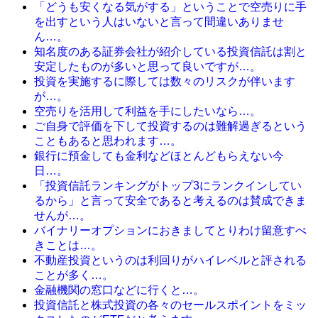
「どうも安くなる気がする」ということで空売りに手
を出すという人はいないと言って間違いありませ
ん…。
知名度のある証券会社が紹介している投資信託は割と
安定したものが多いと思って良いですが…。
投資を実施するに際しては数々のリスクが伴います
が…。
空売りを活用して利益を手にしたいなら…。
ご自身で評価を下して投資するのは難解過ぎるという
こともあると思われます…。
銀行に預金しても金利などほとんどもらえない今
日…。
「投資信託ランキングがトップ3にランクインしてい
るから」と言って安全であると考えるのは賛成できま
せんが…。
バイナリーオプションにおきましてとりわけ留意すべ
きことは…。
不動産投資というのは利回りがハイレベルと評される
ことが多く…。
金融機関の窓口などに行くと…。
投資信託と株式投資の各々のセールスポイントをミッ