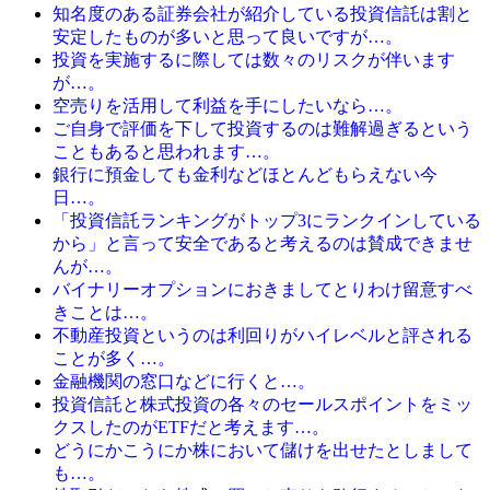
知名度のある証券会社が紹介している投資信託は割と
安定したものが多いと思って良いですが…。
投資を実施するに際しては数々のリスクが伴います
が…。
空売りを活用して利益を手にしたいなら…。
ご自身で評価を下して投資するのは難解過ぎるという
こともあると思われます…。
銀行に預金しても金利などほとんどもらえない今
日…。
「投資信託ランキングがトップ3にランクインしている
から」と言って安全であると考えるのは賛成できませ
んが…。
バイナリーオプションにおきましてとりわけ留意すべ
きことは…。
不動産投資というのは利回りがハイレベルと評される
ことが多く…。
金融機関の窓口などに行くと…。
投資信託と株式投資の各々のセールスポイントをミッ
クスしたのがETFだと考えます…。
どうにかこうにか株において儲けを出せたとしまして
も…。