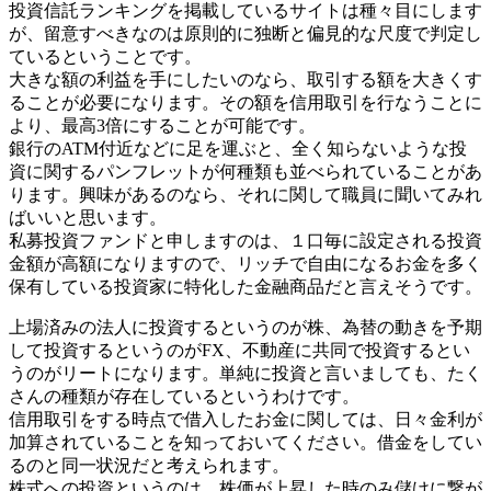
投資信託ランキングを掲載しているサイトは種々目にします
が、留意すべきなのは原則的に独断と偏見的な尺度で判定し
ているということです。
大きな額の利益を手にしたいのなら、取引する額を大きくす
ることが必要になります。その額を信用取引を行なうことに
より、最高3倍にすることが可能です。
銀行のATM付近などに足を運ぶと、全く知らないような投
資に関するパンフレットが何種類も並べられていることがあ
ります。興味があるのなら、それに関して職員に聞いてみれ
ばいいと思います。
私募投資ファンドと申しますのは、１口毎に設定される投資
金額が高額になりますので、リッチで自由になるお金を多く
保有している投資家に特化した金融商品だと言えそうです。
上場済みの法人に投資するというのが株、為替の動きを予期
して投資するというのがFX、不動産に共同で投資するとい
うのがリートになります。単純に投資と言いましても、たく
さんの種類が存在しているというわけです。
信用取引をする時点で借入したお金に関しては、日々金利が
加算されていることを知っておいてください。借金をしてい
るのと同一状況だと考えられます。
株式への投資というのは、株価が上昇した時のみ儲けに繋が