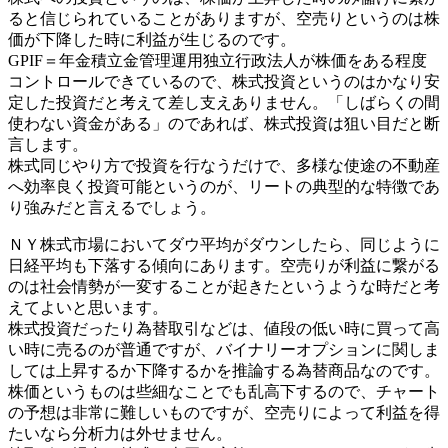
ると信じられていることがありますが、空売りというのは株
価が下降した時に利益が生じるのです。
GPIF＝年金積立金管理運用独立行政法人が株価をある程度
コントロールできているので、株式投資というのはかなり安
定した投資だと考えて差し支えありません。「しばらくの間
使わない資金がある」のであれば、株式投資は狙い目だと断
言します。
株式同じやり方で投資を行なうだけで、多様な使途の不動産
へ効率良く投資可能というのが、リートの典型的な特徴であ
り強みだと言えるでしょう。
ＮＹ株式市場においてダウ平均がダウンしたら、同じように
日経平均も下落する傾向にあります。空売りが利益に繋がる
のは社会情勢が一変することが起きたというような時だと考
えてよいと思います。
株式投資だったり為替取引などは、値段の低い時に買って高
い時に売るのが普通ですが、バイナリーオプションに関しま
しては上昇するか下降するかを推論する為替商品なのです。
株価というものは些細なことでも乱高下するので、チャート
の予想は非常に難しいものですが、空売りによって利益を得
たいなら分析力は外せません。