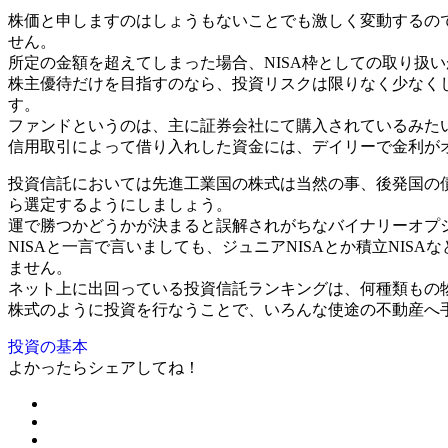
株価と申しますのはしょうもないことでも激しく変動するの
せん。
所定の金額を超えてしまった場合、NISA枠としての取り扱
株主優待だけを目指すのなら、投資リスクは限りなく少なく
す。
ファンドというのは、主に証券会社にて購入されているみた
信用取引によって借り入れした資金には、デイリーで金利が
投資信託においては先進工業国の株式は当然の事、後発国の
ら選定するようにしましょう。
運で勝つかどうかが決まると誤解されがちなバイナリーオプシ
NISAと一言で言いましても、ジュニアNISAとか積立NIS
ません。
ネット上に出回っている投資信託ランキングは、何種類もの
株式のように投資を行なうことで、いろんな使途の不動産へ
投資の基本
よかったらシェアしてね！