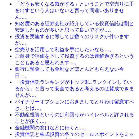
「どうも安くなる気がする」ということで空売りに手
を出すという人はいないと言って間違いありませ
ん…。
知名度のある証券会社が紹介している投資信託は割と
安定したものが多いと思って良いですが…。
投資を実施するに際しては数々のリスクが伴います
が…。
空売りを活用して利益を手にしたいなら…。
ご自身で評価を下して投資するのは難解過ぎるという
こともあると思われます…。
銀行に預金しても金利などほとんどもらえない今
日…。
「投資信託ランキングがトップ3にランクインしてい
るから」と言って安全であると考えるのは賛成できま
せんが…。
バイナリーオプションにおきましてとりわけ留意すべ
きことは…。
不動産投資というのは利回りがハイレベルと評される
ことが多く…。
金融機関の窓口などに行くと…。
投資信託と株式投資の各々のセールスポイントをミッ