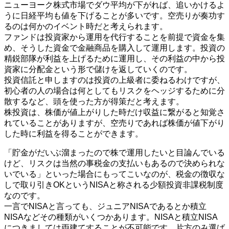
ニューヨーク株式市場でダウ平均が下がれば、追いかけるよ
うに日経平均も値を下げることが多いです。空売りが奏功す
るのは何かのイベント時だと考えられます。
ファンドは投資家から運用を代行することを前提で資金を集
め、そうした資金で金融商品を購入して運用します。投資の
精鋭部隊が利益を上げるために運用し、その利益の中から投
資家に分配金という形で儲けを返していくのです。
投資信託と申しますのは投資の上級者に委ねるわけですが、
初心者の人の場合は何としてもリスクをヘッジするために分
散するなど、頭を使った方が得策だと考えます。
株投資は、株価が値上がりした時だけ収益に繋がると知覚さ
れていることがありますが、空売りであれば株価が値下がり
した時に利益を得ることができます。
「貯金がだいぶ溜まったので株で運用したいと目論んでいる
けど、リスクは当然の事税金の支払いもあるので決められな
いでいる」といった場合にもってこいなのが、税金の徴収な
しで取り引きOKというNISAと称される少額投資非課税制度
なのです。
一言でNISAと言っても、ジュニアNISAであるとか積立
NISAなどその種類がいくつかあります。NISAと積立NISA
につきましては両建てすることが不可能です、片方のみ選ば