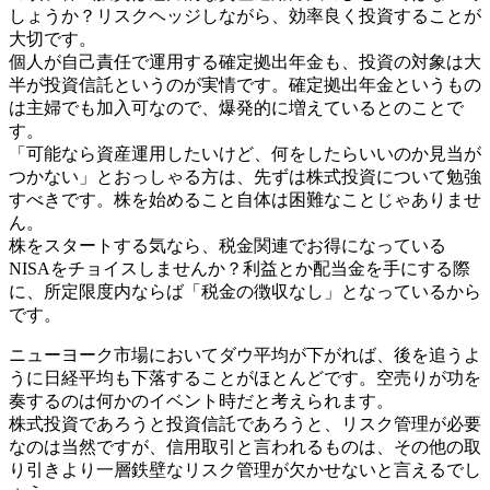
しょうか？リスクヘッジしながら、効率良く投資することが
大切です。
個人が自己責任で運用する確定拠出年金も、投資の対象は大
半が投資信託というのが実情です。確定拠出年金というもの
は主婦でも加入可なので、爆発的に増えているとのことで
す。
「可能なら資産運用したいけど、何をしたらいいのか見当が
つかない」とおっしゃる方は、先ずは株式投資について勉強
すべきです。株を始めること自体は困難なことじゃありませ
ん。
株をスタートする気なら、税金関連でお得になっている
NISAをチョイスしませんか？利益とか配当金を手にする際
に、所定限度内ならば「税金の徴収なし」となっているから
です。
ニューヨーク市場においてダウ平均が下がれば、後を追うよ
うに日経平均も下落することがほとんどです。空売りが功を
奏するのは何かのイベント時だと考えられます。
株式投資であろうと投資信託であろうと、リスク管理が必要
なのは当然ですが、信用取引と言われるものは、その他の取
り引きより一層鉄壁なリスク管理が欠かせないと言えるでし