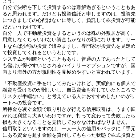
ょう。
自分で決断を下して投資するのは難解過ぎるということもあ
ると思われます。だけども投資信託と申しますのは、投資先
につきましての心配はないに等しく、負託して株投資が可能
だというわけです。
自分一人で不動産投資をするというのは殊の外敷居が高く、
用意しなくちゃいけない資金もかなりの額になります。リー
トならば少額の投資で済みますし、専門家が投資先を見定め
て投資してくれるというわけです。
システムが明瞭ということもあり、普通の人であったとして
も儲けが得やすいとされるバイナリーオプションですが、国
内より海外の方が規則性を見極めやすいと言われています。
「不動産投資に手を出してみたいけれど、実績的にも個人で
融資を受けるのが難しいし、自己資金を有していたところで
リスクが半端ない」と考えている人におすすめしたいのがリ
ートへの投資です。
所持金を凌ぐ金額で取り引きが行える信用取引は、うまく転
がれば利益も大きいわけですが、打って変わって失敗したら
損も大きくなることを覚悟しておかなければなりません。
信用取引といいますのは、一人一人の信用をバックに「手元
にある資金を超す金額を貸付してもらった状態で株式投資と