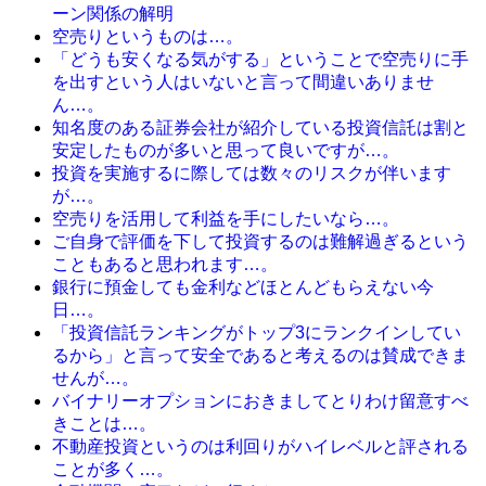
ーン関係の解明
空売りというものは…。
「どうも安くなる気がする」ということで空売りに手
を出すという人はいないと言って間違いありませ
ん…。
知名度のある証券会社が紹介している投資信託は割と
安定したものが多いと思って良いですが…。
投資を実施するに際しては数々のリスクが伴います
が…。
空売りを活用して利益を手にしたいなら…。
ご自身で評価を下して投資するのは難解過ぎるという
こともあると思われます…。
銀行に預金しても金利などほとんどもらえない今
日…。
「投資信託ランキングがトップ3にランクインしてい
るから」と言って安全であると考えるのは賛成できま
せんが…。
バイナリーオプションにおきましてとりわけ留意すべ
きことは…。
不動産投資というのは利回りがハイレベルと評される
ことが多く…。