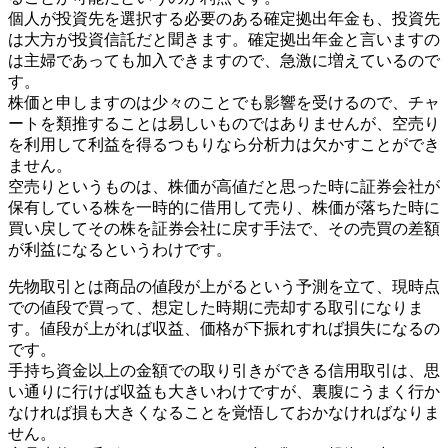
個人が投資先を選択する必要のある確定拠出年金も、投資先
は大方が投資信託だと聞きます。確定拠出年金と言いますの
は主婦であっても加入できますので、急激に増えているので
す。
株価と申しますのは少々のことでも影響を受けるので、チャ
ートを類推することは易しいものではありませんが、空売り
を利用して利益を得るつもりなら分析力は欠かすことができ
ません。
空売りというものは、株価が高値だと思った時に証券会社が
保有している株を一時的に借用して売り、株価が落ちた時に
買い戻してその株を証券会社に戻す手法で、その売買の差額
が利益になるというわけです。
先物取引とは商品の値段が上がるという予測を立て、現時点
での値段で買って、想定した時期に売却する取引になりま
す。値段が上がれば収益、価格が下振れすれば損失になるの
です。
手持ち資金以上の金額での取り引きができる信用取引は、思
い通りに行けば収益も大きいわけですが、裏腹にうまく行か
なければ損も大きくなることを覚悟しておかなければなりま
せん。