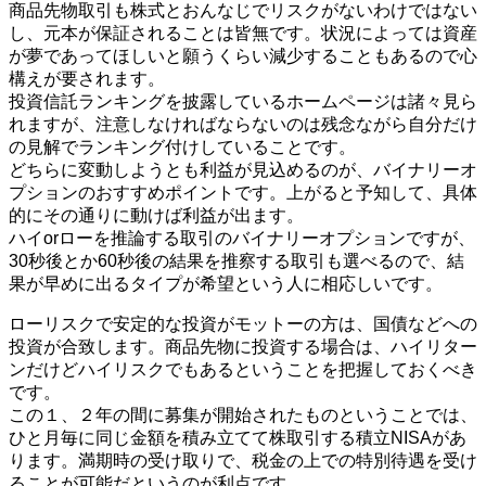
商品先物取引も株式とおんなじでリスクがないわけではない
し、元本が保証されることは皆無です。状況によっては資産
が夢であってほしいと願うくらい減少することもあるので心
構えが要されます。
投資信託ランキングを披露しているホームページは諸々見ら
れますが、注意しなければならないのは残念ながら自分だけ
の見解でランキング付けしていることです。
どちらに変動しようとも利益が見込めるのが、バイナリーオ
プションのおすすめポイントです。上がると予知して、具体
的にその通りに動けば利益が出ます。
ハイorローを推論する取引のバイナリーオプションですが、
30秒後とか60秒後の結果を推察する取引も選べるので、結
果が早めに出るタイプが希望という人に相応しいです。
ローリスクで安定的な投資がモットーの方は、国債などへの
投資が合致します。商品先物に投資する場合は、ハイリター
ンだけどハイリスクでもあるということを把握しておくべき
です。
この１、２年の間に募集が開始されたものということでは、
ひと月毎に同じ金額を積み立てて株取引する積立NISAがあ
ります。満期時の受け取りで、税金の上での特別待遇を受け
ることが可能だというのが利点です。