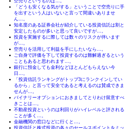
空売りというものは…。
「どうも安くなる気がする」ということで空売りに手
を出すという人はいないと言って間違いありませ
ん…。
知名度のある証券会社が紹介している投資信託は割と
安定したものが多いと思って良いですが…。
投資を実施するに際しては数々のリスクが伴います
が…。
空売りを活用して利益を手にしたいなら…。
ご自身で評価を下して投資するのは難解過ぎるという
こともあると思われます…。
銀行に預金しても金利などほとんどもらえない今
日…。
「投資信託ランキングがトップ3にランクインしてい
るから」と言って安全であると考えるのは賛成できま
せんが…。
バイナリーオプションにおきましてとりわけ留意すべ
きことは…。
不動産投資というのは利回りがハイレベルと評される
ことが多く…。
金融機関の窓口などに行くと…。
投資信託と株式投資の各々のセールスポイントをミッ