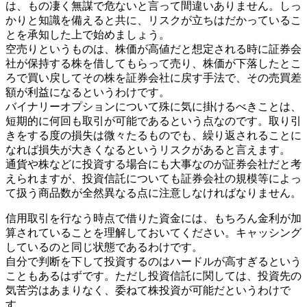
は、もの凄く無謀で危ないと言って間違いありません。しっ
かりと知識を備えると共に、リスクが立ちはだかっているこ
とを承知した上で始めましょう。
空売りというものは、株価が高値だと想定される時に証券会
社が保持する株を借してもらって売り、株価が下落したとこ
ろで買い戻してその株を証券会社に戻す手法で、その売買差
額が利益になるというわけです。
バイナリーオプションについて殊に気に掛けるべきことは、
短期的に何回も取引が可能であるという点なのです。取り引
きをする度の損失は微々たるものでも、繰り返されることに
なれば損失が大きくなるというリスクがあると言えます。
通貨や株などに投資する場合にも大事なのが証券会社だと考
えられますが、投資信託についても証券会社の規模等によっ
て扱う商品数が全然異なる点に注意しなければなりません。
信用取引を行なう時点で借りた資金には、もちろん金利が加
算されていることを理解しておいてください。キャッシング
しているのと同じ状態であるわけです。
自分で判断を下して投資するのはハードルが高すぎるという
こともあるはずです。ただし投資信託に関しては、投資先の
気苦労はあまりなく、委ねて株投資が可能だというわけで
す。