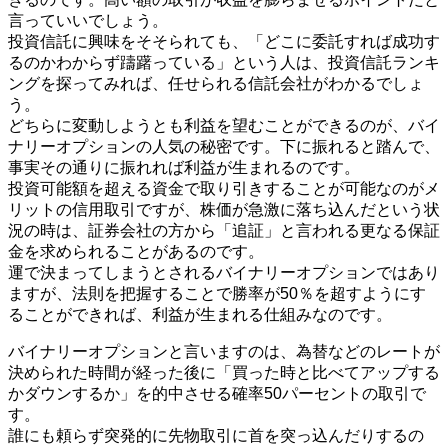
言っていいでしょう。
投資信託に興味をそそられても、「どこに委託すれば成功す
るのかわからず躊躇っている」という人は、投資信託ランキ
ングを探ってみれば、任せられる信託会社がわかるでしょ
う。
どちらに変動しようとも利益を望むことができるのが、バイ
ナリーオプションの人気の秘密です。下に振れると踏んで、
事実その通りに振れれば利益が生まれるのです。
投資可能額を超える資金で取り引きすることが可能なのがメ
リットの信用取引ですが、株価が急激に落ち込んだという状
況の時は、証券会社の方から「追証」と言われる更なる保証
金を求められることがあるのです。
運で決まってしまうとされるバイナリーオプションではあり
ますが、法則を把握することで勝率が50％を超すようにす
ることができれば、利益が生まれる仕組みなのです。
バイナリーオプションと言いますのは、為替などのレートが
決められた時間が経った後に「買った時と比べてアップする
かダウンするか」を的中させる確率50パーセントの取引で
す。
誰にも頼らず突発的に先物取引に首を突っ込んだりするの