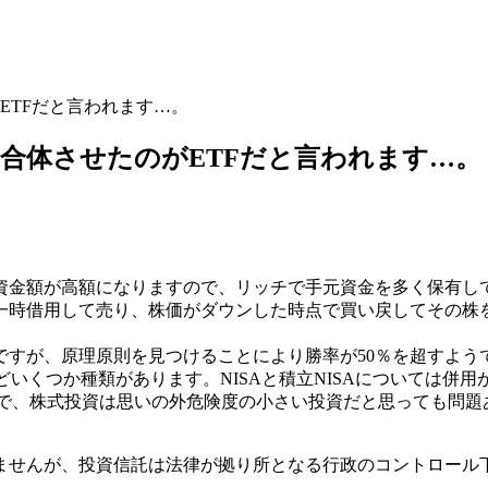
ETFだと言われます…。
合体させたのがETFだと言われます…。
資金額が高額になりますので、リッチで手元資金を多く保有し
一時借用して売り、株価がダウンした時点で買い戻してその株
ですが、原理原則を見つけることにより勝率が50％を超すよう
Aなどいくつか種類があります。NISAと積立NISAについては
ので、株式投資は思いの外危険度の小さい投資だと思っても問
ませんが、投資信託は法律が拠り所となる行政のコントロール