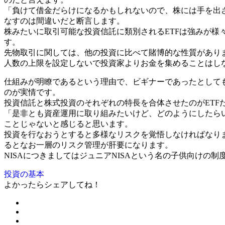
「負けて借金だらけになるかもしれないので、株には手を出
なすのは間違いだと断言します。
株みたいに取引可能な投資信託に類別されるETFは強みが
す。
先物取引に関しては、他の投資に比べて賭博的な性質があり
人数の上限を設定しないで投資家よりお金を集めることはし
仕組みが明瞭であるという理由で、ビギナーであったとして
のが実情です。
投資信託と株式投資のそれぞれの特長を合体させたのがET
「是非とも資産運用に取り組みたいけど、どのようにしたら
ことじゃないと感じると思います。
投資を行なおうとすると多様なリスクを覚悟しなければなり
るとなお一層のリスク管理が肝要になります。
NISAにつきましてはジュニアNISAという名の子供向け
投資の基本
よかったらシェアしてね！