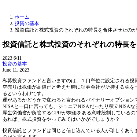
ホーム
投資の基本
投資信託と株式投資のそれぞれの特長を合体させたのが
投資信託と株式投資のそれぞれの特長を
2023
6/11
投資の基本
June 11, 2023
私募投資ファンドと言いますのは、１口単位に設定される投
空売りは株価が高値だと考えた時に証券会社が所持する株を
るというわけです。
運があるかどうかで変わると言われるバイナリーオプション
NISAと一口に言っても、ジュニアNISAだったり積立NIS
厚生労働省が所管するGPIFが株価をある意味統制している
あれば、株式投資をやってみてはいかがでしょうか？
投資信託とファンドは同じと信じ込んでいる人が珍しくあり
のだと言えます。