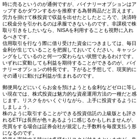
時に売るというのが通例ですが、バイナリーオプションはア
ップするかダウンするかを推察する為替商品だと言えます。
労力を掛けて株投資で収益を出せたとしたところで、決済時
に税金分を引かれるのは承服できないものです。非課税で株
取り引きをしたいなら、NISAを利用することも視野に入れ
るべきです。
信用取引を行なう際に借り受けた資金につきましては、毎日
金利が生じていることを把握しておいてください。キャッシ
ングをしているのと何一つ変わらない状態であるわけです。
いずれに変動しても利益を期待することができるのが、バイ
ナリーオプションの特長です。下がると予想して、現実的に
その通りに動けば利益が生まれるのです。
郵便局などにいくらお金を預けようとも金利などゼロに等し
い現在では、株式投資は魅力的な資産運用方法の一種だと感
じます。リスクをかいくぐりながら、上手に投資するように
しましょう。
株のように取引することができる投資信託の上級版とも評さ
れるETFは長所が色々あるように感じるかもしれませんが、
売買をする場合は証券会社が規定した手数料を毎度支払う形
になるのです。