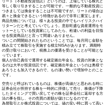
リート（不動産投資信託）というのは、上場している株式と
等しく取り引きすることが可能です。一般的な不動産投資に
つきましては換金することは不可能ですが、リートの場合は
易々と換金できるという特徴があるので非常に重宝します。
商品先物については、様々ある投資の中でもハイリスクハイ
リターンだと考えていいでしょう。意欲旺盛な資産運用をモ
ットーとしている投資家にしてみたら、桁違いの利益を目指
せる投資商品だと言って間違いありません。
ついこの間開始されたものということでは、毎月同じ金額を
積み立てて株取引を実施する積立NISAがあります。満期時
の受け取りにおいて、税務上の優遇を受けることが可能とな
っています。
個人が自己責任で運用する確定拠出年金も、投資の対象とな
るのは大半が投資信託です。確定拠出年金というのは奥様で
あろうとも加入できるので、もの凄い勢いで増加中とのこと
です。
空売りと呼ばれているものは、株価が高値だと思われる時に
証券会社が所持する株を一時的に拝借して売り、株価が下降
したタイミングで買い戻してその株を証券会社に返却する方
法の事を指し、その売買の差額が儲けになるのです。
為替取引とか株式投資については、値の安い時に買って高い