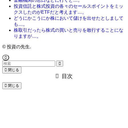
金融機関の窓口などに行くと…。
投資信託と株式投資の各々のセールスポイントをミッ
クスしたのがETFだと考えます…。
どうにかこうにか株において儲けを出せたとしまして
も…。
株取引だったら株式の買いと売りを敢行することにな
りますが…。
©
投資の先生.
閉じる
目次
閉じる