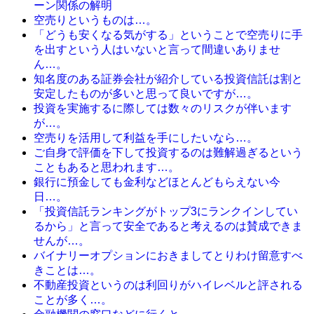
ーン関係の解明
空売りというものは…。
「どうも安くなる気がする」ということで空売りに手
を出すという人はいないと言って間違いありませ
ん…。
知名度のある証券会社が紹介している投資信託は割と
安定したものが多いと思って良いですが…。
投資を実施するに際しては数々のリスクが伴います
が…。
空売りを活用して利益を手にしたいなら…。
ご自身で評価を下して投資するのは難解過ぎるという
こともあると思われます…。
銀行に預金しても金利などほとんどもらえない今
日…。
「投資信託ランキングがトップ3にランクインしてい
るから」と言って安全であると考えるのは賛成できま
せんが…。
バイナリーオプションにおきましてとりわけ留意すべ
きことは…。
不動産投資というのは利回りがハイレベルと評される
ことが多く…。