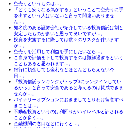
空売りというものは…。
「どうも安くなる気がする」ということで空売りに手
を出すという人はいないと言って間違いありませ
ん…。
知名度のある証券会社が紹介している投資信託は割と
安定したものが多いと思って良いですが…。
投資を実施するに際しては数々のリスクが伴います
が…。
空売りを活用して利益を手にしたいなら…。
ご自身で評価を下して投資するのは難解過ぎるという
こともあると思われます…。
銀行に預金しても金利などほとんどもらえない今
日…。
「投資信託ランキングがトップ3にランクインしてい
るから」と言って安全であると考えるのは賛成できま
せんが…。
バイナリーオプションにおきましてとりわけ留意すべ
きことは…。
不動産投資というのは利回りがハイレベルと評される
ことが多く…。
金融機関の窓口などに行くと…。