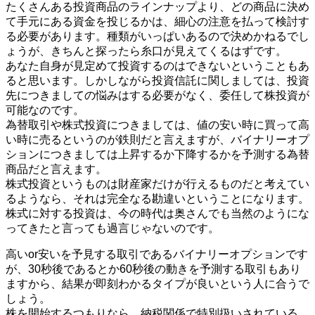
たくさんある投資商品のラインナップより、どの商品に決め
て手元にある資金を投じるかは、細心の注意を払って検討す
る必要があります。種類がいっぱいあるので決めかねるでし
ょうが、きちんと探ったら糸口が見えてくるはずです。
あなた自身が見定めて投資するのはできないということもあ
ると思います。しかしながら投資信託に関しましては、投資
先につきましての悩みはする必要がなく、委任して株投資が
可能なのです。
為替取引や株式投資につきましては、値の安い時に買って高
い時に売るというのが鉄則だと言えますが、バイナリーオプ
ションにつきましては上昇するか下降するかを予測する為替
商品だと言えます。
株式投資というものは財産家だけが行えるものだと考えてい
るようなら、それは完全なる勘違いということになります。
株式に対する投資は、今の時代は奥さんでも当然のようにな
ってきたと言っても過言じゃないのです。
高いor安いを予見する取引であるバイナリーオプションです
が、30秒後であるとか60秒後の動きを予測する取引もあり
ますから、結果が即刻わかるタイプが良いという人に合うで
しょう。
株を開始するつもりなら、納税関係で特別扱いされている