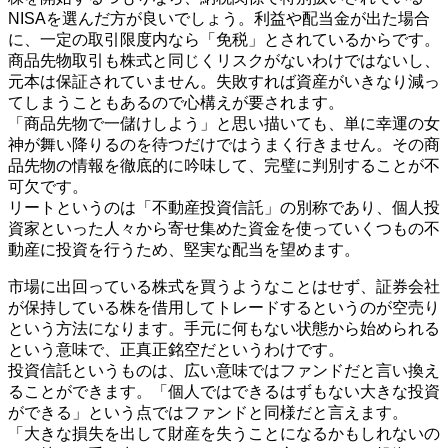
NISAを選んだ方が良いでしょう。利益や配当金が出た場合
に、一定の取引限度内なら「免税」とされているからです。
商品先物取引も株式と同じくリスクがないわけではないし、
元本は保証されていません。失敗すれば資産がいきなり減っ
てしまうこともあるので心構えが要されます。
「商品先物で一儲けしよう」と思い描いても、単に幸運の女
神が舞い降りるのを待つだけではうまく行きません。その商
品先物の情報を徹底的に吟味して、完璧に判別することが不
可欠です。
リートというのは「不動産投資信託」の別称であり、個人投
資家といった人々から寄せ集めた資金を使っていくつもの不
動産に投資を行うため、堅実な配当を望めます。
市場に出回っている株式を買うようなことはせず、証券会社
が保持している株を借用してトレードするというのが空売り
という方法になります。手元に何もない状態から始められる
という意味で、正真正銘空だというわけです。
投資信託というものは、広い意味ではファンドだと言い換え
ることができます。「個人ではできるはずもない大きな投資
ができる」という点ではファンドと同様だと言えます。
「大きな損失を出して財産を失うことになるかもしれないの