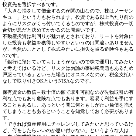
投資先を選択すべきです。
「大きな損をして借金するのが関の山なので、株はノーサン
キュー」という方もおられます。投資である以上当たり前の
ようにリスクがくっ付いてくるものですが、株式投資の一切
合切が悪だと決めてかかるのは間違いです。
不動産投資は利回りが魅力的とされており、リートを対象に
した投資も収益を獲得しやすいというのは間違いありません
が、当然のこととして株式みたいに損失を被る危険性もある
のです。
「銀行に預けていてもしょうがないので株で運用してみたい
と考えてはいるけど、リスクは勿論の事納税問題もあるため
戸惑っている」といった場合にオススメなのが、税金支払い
なしで取り引きOKというNISAなのです。
保有資金の数倍～数十倍の額で取引可能なのが先物取引の有
利な点でもあり危険な点でもあります。容易く利益を手にす
ることもあるし、あっという間に何ともしがたい負債を抱え
てしまうこともあるということを知覚しておく必要がありま
す。
「できれば資産運用にチャレンジしてみたいと思っているけ
ど、何をしたらいいのか思い付かない」というような人は、