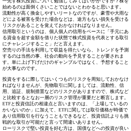
一先ず株式投資について勉強してみてはいかがですか？株を
始めるのは面倒くさいことではないとわかると思います。
流動性が高く換金しやすいリートなのですが、豪雪や大雨な
どによる被害を受けた場合などは、途方もない損失を受ける
リスクがあることを覚えておかなければなりません。
信用取引というのは、個人個人の信用をベースに「手元にあ
る資金を超す金額を借りた状態で株式投資を代表とする取引
にチャレンジすること」だと言えます。
空売りの手法を利用して収益を得たいなら、トレンドを予測
するのは当然の事、社会の動向を予見することが要されま
す。単に上げ下げだけのギャンブルではなく、予想すること
が大事なのです。
投資をするに際してはいくつものリスクを周知しておかなけ
ればなりませんが、先物取引に関しましては、流動性、信
用、追証、規制措置などのリスクがありますので、株式など
と比較するとなお一層のリスク管理が重要だと断言します。
ETFと投資信託の相違点と言いますのは、「上場しているの
かいないのか」に加えて、ETFに関しては取引価格が時価で
あり信用取引を行なうこともできるなど、投資信託よりも挑
戦的な取引が可能だと言って間違いありません。
ローリスクで堅い投資を好む方は、国債などへの投資が良い