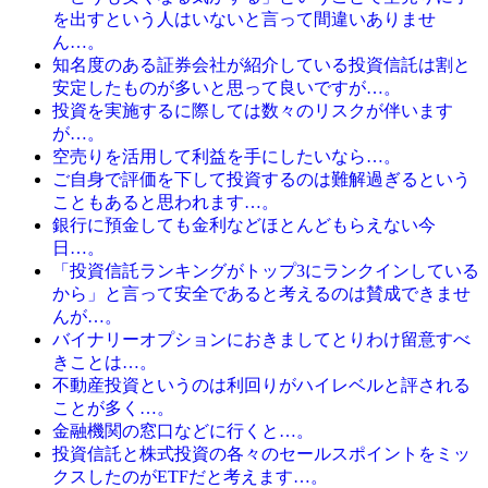
を出すという人はいないと言って間違いありませ
ん…。
知名度のある証券会社が紹介している投資信託は割と
安定したものが多いと思って良いですが…。
投資を実施するに際しては数々のリスクが伴います
が…。
空売りを活用して利益を手にしたいなら…。
ご自身で評価を下して投資するのは難解過ぎるという
こともあると思われます…。
銀行に預金しても金利などほとんどもらえない今
日…。
「投資信託ランキングがトップ3にランクインしている
から」と言って安全であると考えるのは賛成できませ
んが…。
バイナリーオプションにおきましてとりわけ留意すべ
きことは…。
不動産投資というのは利回りがハイレベルと評される
ことが多く…。
金融機関の窓口などに行くと…。
投資信託と株式投資の各々のセールスポイントをミッ
クスしたのがETFだと考えます…。