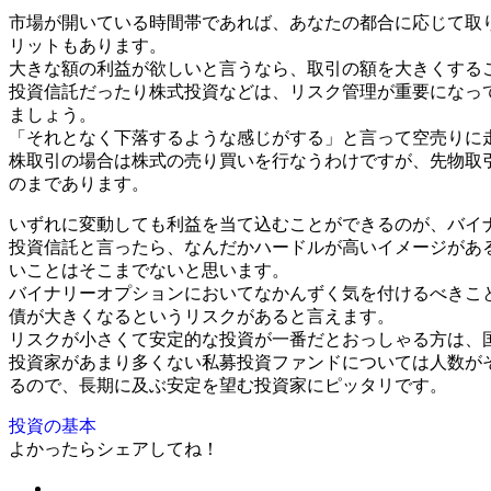
市場が開いている時間帯であれば、あなたの都合に応じて取
リットもあります。
大きな額の利益が欲しいと言うなら、取引の額を大きくする
投資信託だったり株式投資などは、リスク管理が重要になっ
ましょう。
「それとなく下落するような感じがする」と言って空売りに
株取引の場合は株式の売り買いを行なうわけですが、先物取
のまであります。
いずれに変動しても利益を当て込むことができるのが、バイ
投資信託と言ったら、なんだかハードルが高いイメージがあ
いことはそこまでないと思います。
バイナリーオプションにおいてなかんずく気を付けるべきこ
債が大きくなるというリスクがあると言えます。
リスクが小さくて安定的な投資が一番だとおっしゃる方は、
投資家があまり多くない私募投資ファンドについては人数が
るので、長期に及ぶ安定を望む投資家にピッタリです。
投資の基本
よかったらシェアしてね！