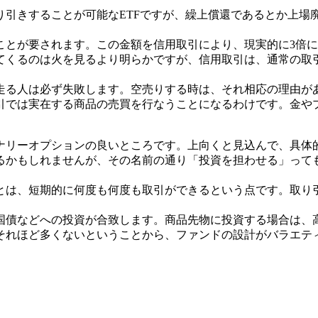
り引きすることが可能なETFですが、繰上償還であるとか上場
ことが要されます。この金額を信用取引により、現実的に3倍
てくるのは火を見るより明らかですが、信用取引は、通常の取
走る人は必ず失敗します。空売りする時は、それ相応の理由が
引では実在する商品の売買を行なうことになるわけです。金や
ナリーオプションの良いところです。上向くと見込んで、具体
るかもしれませんが、その名前の通り「投資を担わせる」って
とは、短期的に何度も何度も取引ができるという点です。取り
国債などへの投資が合致します。商品先物に投資する場合は、
それほど多くないということから、ファンドの設計がバラエテ