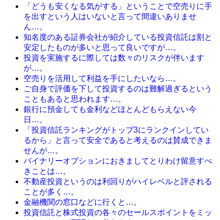
「どうも安くなる気がする」ということで空売りに手
を出すという人はいないと言って間違いありませ
ん…。
知名度のある証券会社が紹介している投資信託は割と
安定したものが多いと思って良いですが…。
投資を実施するに際しては数々のリスクが伴います
が…。
空売りを活用して利益を手にしたいなら…。
ご自身で評価を下して投資するのは難解過ぎるという
こともあると思われます…。
銀行に預金しても金利などほとんどもらえない今
日…。
「投資信託ランキングがトップ3にランクインしてい
るから」と言って安全であると考えるのは賛成できま
せんが…。
バイナリーオプションにおきましてとりわけ留意すべ
きことは…。
不動産投資というのは利回りがハイレベルと評される
ことが多く…。
金融機関の窓口などに行くと…。
投資信託と株式投資の各々のセールスポイントをミッ