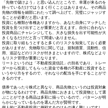
「先物で儲けよう」と思い込んだところで、幸運が来るのを
待っているだけではうまく行くことはありません。その商品
先物の情報を細部にわたって調べ上げて、完璧にジャッジす
ることが必要だと思います。
投資にも種類が各種ありますから、あなた自身にマッチした
投資を見つけ出すことが重要だと言えます。自分に合わない
投資商品にチャレンジしても、大きな損失を出す可能性が大
きくなるだけだと言って間違いありません。
投資に取り組もうとすると多くのリスクを知覚しておく必要
がありますが、先物取引に関しては、規制措置、流動性、信
用、追証などのリスクが付きまといますので、株式などより
もリスク管理が重要になります。
リートというのは「不動産投資信託」の別名であり、トレー
ダーから投資してもらった資金で各種の不動産に投資すると
いうやり方をするので、それなりの配当を手にすることがで
きるのです。
債券であったり株式と異なり、商品先物というのは投資対象
が物になるわけです。商品先物におきまして投資物として選
ぶことができる商品は多彩に揃っているので、パターンが明
らかになっているものを選んだ方が賢明です。
個人的に不動産投資に挑戦するのはもの凄く難しいですし、