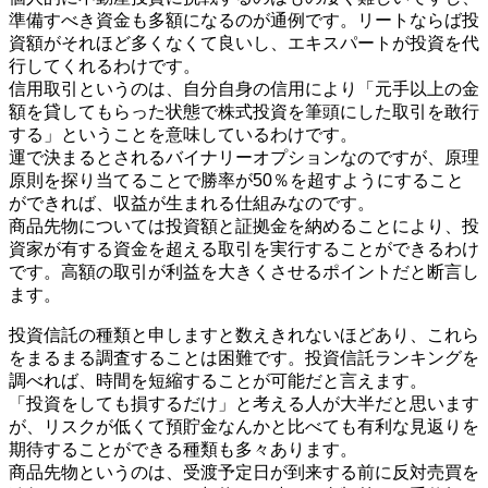
準備すべき資金も多額になるのが通例です。リートならば投
資額がそれほど多くなくて良いし、エキスパートが投資を代
行してくれるわけです。
信用取引というのは、自分自身の信用により「元手以上の金
額を貸してもらった状態で株式投資を筆頭にした取引を敢行
する」ということを意味しているわけです。
運で決まるとされるバイナリーオプションなのですが、原理
原則を探り当てることで勝率が50％を超すようにすること
ができれば、収益が生まれる仕組みなのです。
商品先物については投資額と証拠金を納めることにより、投
資家が有する資金を超える取引を実行することができるわけ
です。高額の取引が利益を大きくさせるポイントだと断言し
ます。
投資信託の種類と申しますと数えきれないほどあり、これら
をまるまる調査することは困難です。投資信託ランキングを
調べれば、時間を短縮することが可能だと言えます。
「投資をしても損するだけ」と考える人が大半だと思います
が、リスクが低くて預貯金なんかと比べても有利な見返りを
期待することができる種類も多々あります。
商品先物というのは、受渡予定日が到来する前に反対売買を