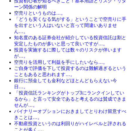
投資初心者が知るべきこと！基本用語とリスク・リタ
ーン関係の解明
空売りというものは…。
「どうも安くなる気がする」ということで空売りに手
を出すという人はいないと言って間違いありませ
ん…。
知名度のある証券会社が紹介している投資信託は割と
安定したものが多いと思って良いですが…。
投資を実施するに際しては数々のリスクが伴います
が…。
空売りを活用して利益を手にしたいなら…。
ご自身で評価を下して投資するのは難解過ぎるという
こともあると思われます…。
銀行に預金しても金利などほとんどもらえない今
日…。
「投資信託ランキングがトップ3にランクインしてい
るから」と言って安全であると考えるのは賛成できま
せんが…。
バイナリーオプションにおきましてとりわけ留意すべ
きことは…。
不動産投資というのは利回りがハイレベルと評される
ことが多く…。