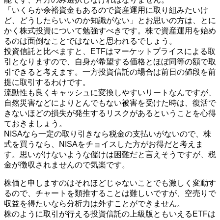
「いくらか余裕資金もあるので資産運用に取り組みたいけ
ど、どうしたらいいのか知識がない」とお思いの方は、とに
かく株式投資について勉強すべきです。株で資産運用を始め
るのは面倒なことではないと思われるでしょう。
投資信託と比べますと、ETFはマーケットプライスによる取
引となりますので、自身が希望する価格とほぼ同等の額で取
引できると考えます。一方投資信託の場合は前日の値段を前
提に取引するわけです。
流動性も良くキャッシュに変換しやすいリートなんですが、
自然災害などによりとんでもない被害を受けた時は、復活で
きないほどの損失が発生するリスクがあるということを心得
ておきましょう。
NISAなら一定の取り引きなら税金の支払いがないので、株
式を買うなら、NISAをチョイスした方がお得だと考えま
す。思いがけないような儲けは困難だと言えそうですが、税
金が徴収されませんので気楽です。
株価と申しますのはそれほどじゃないことでも激しく変動す
るので、チャートを類推することは難しいですが、空売りで
収益を得たいなら分析力は外すことができません。
株のように取引が行える投資信託の上級版ともいえるETFは