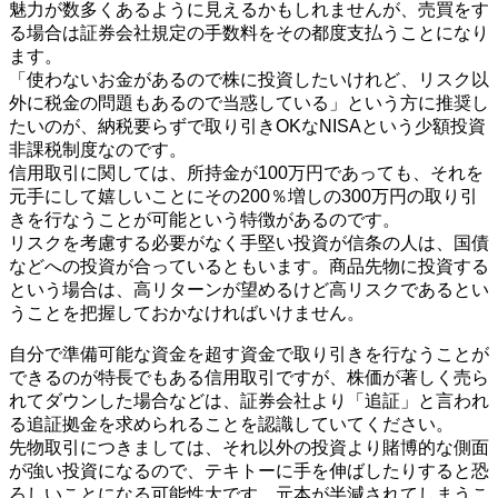
魅力が数多くあるように見えるかもしれませんが、売買をす
る場合は証券会社規定の手数料をその都度支払うことになり
ます。
「使わないお金があるので株に投資したいけれど、リスク以
外に税金の問題もあるので当惑している」という方に推奨し
たいのが、納税要らずで取り引きOKなNISAという少額投資
非課税制度なのです。
信用取引に関しては、所持金が100万円であっても、それを
元手にして嬉しいことにその200％増しの300万円の取り引
きを行なうことが可能という特徴があるのです。
リスクを考慮する必要がなく手堅い投資が信条の人は、国債
などへの投資が合っているともいます。商品先物に投資する
という場合は、高リターンが望めるけど高リスクであるとい
うことを把握しておかなければいけません。
自分で準備可能な資金を超す資金で取り引きを行なうことが
できるのが特長でもある信用取引ですが、株価が著しく売ら
れてダウンした場合などは、証券会社より「追証」と言われ
る追証拠金を求められることを認識していてください。
先物取引につきましては、それ以外の投資より賭博的な側面
が強い投資になるので、テキトーに手を伸ばしたりすると恐
ろしいことになる可能性大です。元本が半減されてしまうこ