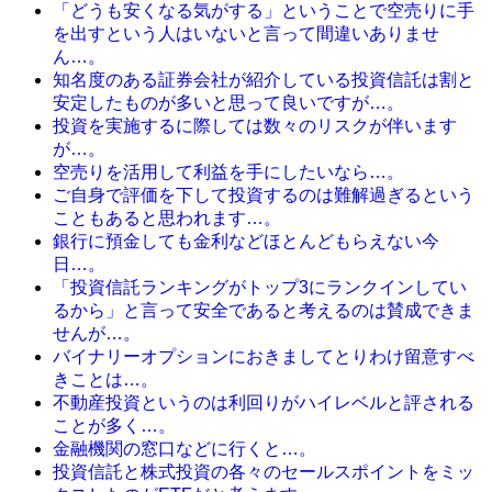
「どうも安くなる気がする」ということで空売りに手
を出すという人はいないと言って間違いありませ
ん…。
知名度のある証券会社が紹介している投資信託は割と
安定したものが多いと思って良いですが…。
投資を実施するに際しては数々のリスクが伴います
が…。
空売りを活用して利益を手にしたいなら…。
ご自身で評価を下して投資するのは難解過ぎるという
こともあると思われます…。
銀行に預金しても金利などほとんどもらえない今
日…。
「投資信託ランキングがトップ3にランクインしてい
るから」と言って安全であると考えるのは賛成できま
せんが…。
バイナリーオプションにおきましてとりわけ留意すべ
きことは…。
不動産投資というのは利回りがハイレベルと評される
ことが多く…。
金融機関の窓口などに行くと…。
投資信託と株式投資の各々のセールスポイントをミッ