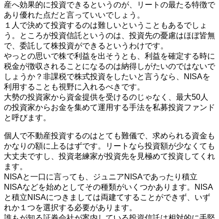
産へ効果的に投資できるというのが、リートの最たる特徴で
あり優れた点だと言っていいでしょう。
１人で決めて投資するのは難しいということもあるでしょ
う。ところが投資信託というのは、投資先の憂慮はほぼ皆無
で、委託して株投資ができるというわけです。
やっとの思いで株で利益を出そうとも、利益を確定する時に
税金が徴収されることになるのは納得しがたいのではないで
しょうか？非課税で株式投資をしたいと言うなら、NISAを
利用することも視野に入れるべきです。
大勢の投資家から資金提供を受けるのじゃなく、最大50人
の投資家からお金を集めて運用する手法を私募投資ファンド
と呼びます。
個人で不動産投資するのはとても難儀で、求められる資金も
かなりの額に上るはずです。リートなら投資額が少なくても
大丈夫ですし、投資老練家が投資先を見極めて投資してくれ
ます。
NISAと一口に言っても、ジュニアNISAであったり積立
NISAなどを始めとしてその種類がいくつかあります。NISA
と積立NISAにつきましては両建てすることができず、いず
れか１つを選択する必要があります。
誰もが知る証券会社が案内している投資信託は相対的に手堅