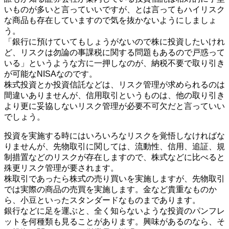
いものが多いと言っていいですが、とは言ってもハイリスク
な商品も存在していますので気を抜かないようにしましょ
う。
「銀行に預けていてもしょうがないので株に投資したいけれ
ど、リスクは勿論の事課税に関する問題もあるので戸惑って
いる」というような方に一押しなのが、納税不要で取り引き
が可能なNISAなのです。
株式投資とか投資信託などは、リスク管理が求められるのは
間違いありませんが、信用取引というものは、他の取り引き
より更に妥協しないリスク管理が必要不可欠だと言っていい
でしょう。
投資を実施する時にはいろいろなリスクを覚悟しなければな
りませんが、先物取引に関しては、流動性、信用、追証、規
制措置などのリスクが存在しますので、株式などに比べると
殊更リスク管理が要されます。
株取引であったら株式の売り買いを実施しますが、先物取引
では実際の商品の売買を実施します。金など貴重なものか
ら、小豆といったスタンダードなものまであります。
銀行などに足を運ぶと、全く知らないような投資のパンフレ
ットを何種類も見ることがあります。興味があるのなら、そ