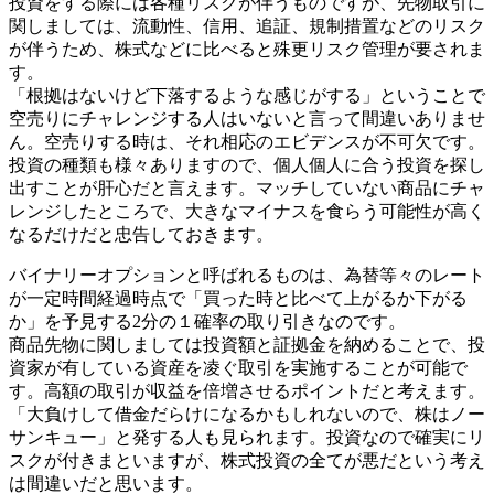
投資をする際には各種リスクが伴うものですが、先物取引に
関しましては、流動性、信用、追証、規制措置などのリスク
が伴うため、株式などに比べると殊更リスク管理が要されま
す。
「根拠はないけど下落するような感じがする」ということで
空売りにチャレンジする人はいないと言って間違いありませ
ん。空売りする時は、それ相応のエビデンスが不可欠です。
投資の種類も様々ありますので、個人個人に合う投資を探し
出すことが肝心だと言えます。マッチしていない商品にチャ
レンジしたところで、大きなマイナスを食らう可能性が高く
なるだけだと忠告しておきます。
バイナリーオプションと呼ばれるものは、為替等々のレート
が一定時間経過時点で「買った時と比べて上がるか下がる
か」を予見する2分の１確率の取り引きなのです。
商品先物に関しましては投資額と証拠金を納めることで、投
資家が有している資産を凌ぐ取引を実施することが可能で
す。高額の取引が収益を倍増させるポイントだと考えます。
「大負けして借金だらけになるかもしれないので、株はノー
サンキュー」と発する人も見られます。投資なので確実にリ
スクが付きまといますが、株式投資の全てが悪だという考え
は間違いだと思います。