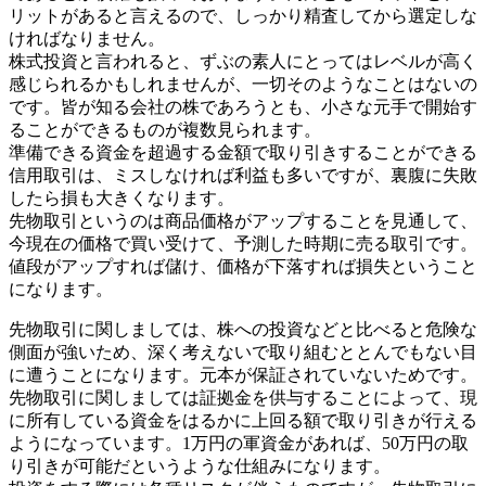
リットがあると言えるので、しっかり精査してから選定しな
ければなりません。
株式投資と言われると、ずぶの素人にとってはレベルが高く
感じられるかもしれませんが、一切そのようなことはないの
です。皆が知る会社の株であろうとも、小さな元手で開始す
ることができるものが複数見られます。
準備できる資金を超過する金額で取り引きすることができる
信用取引は、ミスしなければ利益も多いですが、裏腹に失敗
したら損も大きくなります。
先物取引というのは商品価格がアップすることを見通して、
今現在の価格で買い受けて、予測した時期に売る取引です。
値段がアップすれば儲け、価格が下落すれば損失ということ
になります。
先物取引に関しましては、株への投資などと比べると危険な
側面が強いため、深く考えないで取り組むととんでもない目
に遭うことになります。元本が保証されていないためです。
先物取引に関しましては証拠金を供与することによって、現
に所有している資金をはるかに上回る額で取り引きが行える
ようになっています。1万円の軍資金があれば、50万円の取
り引きが可能だというような仕組みになります。