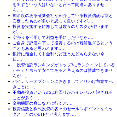
を出すという人はいないと言って間違いありませ
ん…。
知名度のある証券会社が紹介している投資信託は割と
安定したものが多いと思って良いですが…。
投資を実施するに際しては数々のリスクが伴います
が…。
空売りを活用して利益を手にしたいなら…。
ご自身で評価を下して投資するのは難解過ぎるという
こともあると思われます…。
銀行に預金しても金利などほとんどもらえない今
日…。
「投資信託ランキングがトップ3にランクインしている
から」と言って安全であると考えるのは賛成できませ
んが…。
バイナリーオプションにおきましてとりわけ留意すべ
きことは…。
不動産投資というのは利回りがハイレベルと評される
ことが多く…。
金融機関の窓口などに行くと…。
投資信託と株式投資の各々のセールスポイントをミッ
クスしたのがETFだと考えます…。