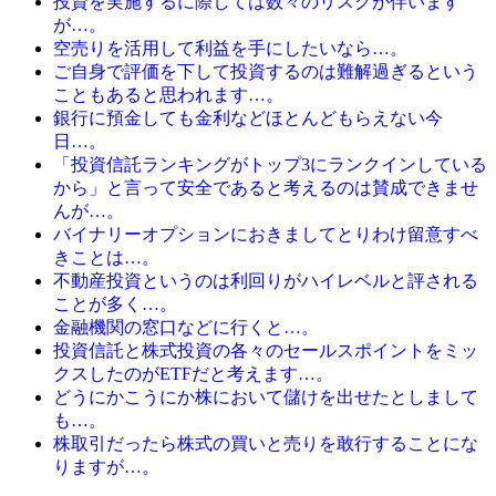
投資を実施するに際しては数々のリスクが伴います
が…。
空売りを活用して利益を手にしたいなら…。
ご自身で評価を下して投資するのは難解過ぎるという
こともあると思われます…。
銀行に預金しても金利などほとんどもらえない今
日…。
「投資信託ランキングがトップ3にランクインしている
から」と言って安全であると考えるのは賛成できませ
んが…。
バイナリーオプションにおきましてとりわけ留意すべ
きことは…。
不動産投資というのは利回りがハイレベルと評される
ことが多く…。
金融機関の窓口などに行くと…。
投資信託と株式投資の各々のセールスポイントをミッ
クスしたのがETFだと考えます…。
どうにかこうにか株において儲けを出せたとしまして
も…。
株取引だったら株式の買いと売りを敢行することにな
りますが…。