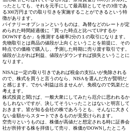
ったとしても、それを元手にして最高額としてその3倍であ
る300万円までの取り引きを実施することができるという特
徴があります。
バイナリーオプションというものは、為替などのレートが定
められた時間経過後に「買った時点と比べてUPするか
DOWNするか」を推測する確率2分の１の取引になります。
先物取引とは商品の値段が上向くということを前提に、その
時点での価格で購入し、予測した時期に売り渡す取引です。
値段が上がれば利益、値段がダウンすれば損失ということに
なります。
NISAは一定の取り引きであれば税金の支払いが免除される
ので、株式を買うと言うのなら、NISAを選んだ方が賢明だ
と感じます。でかい利益は出ませんが、免税なので気楽だと
考えます。
株式投資と聞けば、一般大衆にしてみたら厄介に思われるか
もしれないですが、決してそういったことはないと明言して
おきます。皆が知る会社の株であろうとも、そんなに大きく
ない金額からスタートできるものが見受けられます。
空売りというものは、株価が高値だと想定される時に証券会
社が所持する株を拝借して売り、株価がDOWNしたところ