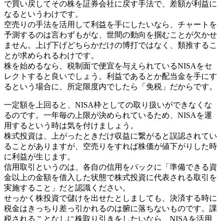
で買い戻してその株を証券会社に戻す手法で、差額が利益に
なるというわけです。
空売りの手法を活用して利益を手にしたいなら、チャートを
予測するのは言わずもがな、世間の動向を掴むことが欠かせ
ません。上げ下げどちらかだけの博打ではなく、類推するこ
とが求められるわけです。
株を始めるなら、税制面で便宜を与えられているNISAをセ
レクトすると良いでしょう。利益であるとか配当金を手にす
るという場合に、所定限度内でしたら「免税」だからです。
一定額を上回ると、NISA枠としての取り扱いができなくな
るのです。一年毎の上限が決められているため、NISAを運
用するという時は気を付けましょう。
株式投資は、上がったときだけ収益に繋がると誤認されてい
ることがありますが、空売りをすれば株価が値下がりした時
に利益が生じます。
信用取引というのは、各自の信用をバックに「準備できる資
金以上の金額を借入した状態で株式投資に代表される取引を
実施すること」だと認識ください。
せっかく株投資で儲けを出せたとしましても、決済する時に
税金はきっちり差っ引かれるのは腑に落ちないものです。課
税されることなしに株取り引きをしたいなら、NISAを活用