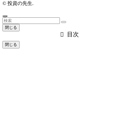
©
投資の先生.
閉じる
目次
閉じる