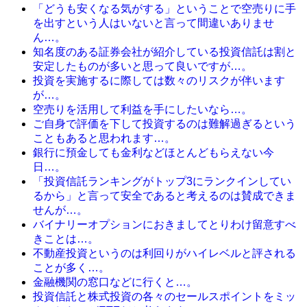
「どうも安くなる気がする」ということで空売りに手
を出すという人はいないと言って間違いありませ
ん…。
知名度のある証券会社が紹介している投資信託は割と
安定したものが多いと思って良いですが…。
投資を実施するに際しては数々のリスクが伴います
が…。
空売りを活用して利益を手にしたいなら…。
ご自身で評価を下して投資するのは難解過ぎるという
こともあると思われます…。
銀行に預金しても金利などほとんどもらえない今
日…。
「投資信託ランキングがトップ3にランクインしてい
るから」と言って安全であると考えるのは賛成できま
せんが…。
バイナリーオプションにおきましてとりわけ留意すべ
きことは…。
不動産投資というのは利回りがハイレベルと評される
ことが多く…。
金融機関の窓口などに行くと…。
投資信託と株式投資の各々のセールスポイントをミッ