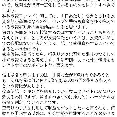
ので、展開性がほぼ一定化しているものをセレクトすべきで
しょう。
私募投資ファンドに関しては、１口あたりに必要とされる投
資金額が高額になるので、セレブで手持ち資金を多く抱えて
いる投資家対象の金融商品になると思います。
独力で評価を下して投資するのは大変だということもあると
考えられます。ところが投資信託というのは、投資先に関し
ての心配はないと考えてよく、託して株投資をすることがで
きるというわけです。
株主優待が目当てなら、損失リスクは可能な限り少なくして
株式投資できると考えます。生活習慣にあった株主優待をセ
レクトするのがポイントだと言えます。
信用取引と申しますのは、手持ち金が100万円であろうと
も、それを元に何と何と3倍である300万円の取引が行える
という特徴があります。
投資信託ランキングを紹介しているウェブサイトはかなりの
数あるわけですが、留意すべきなのは原則的にパーソナルな
指標で判定していることです。
空売りの手法を利用して収益をゲットしたいと言うなら、値
動きを予想する以外に、社会情勢を推測することが欠かせま