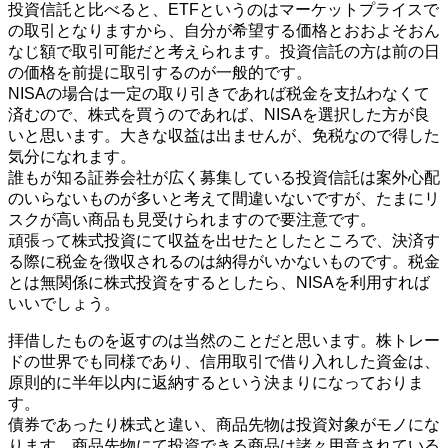
投資信託と比べると、ETFというのはマーケットプライスで
の取引となりますから、自分が希望する価格とおおよそおん
なじ額で取引可能だと考えられます。投資信託の方は前の日
の価格を前提に取引するのが一般的です。
NISAの場合は一定の取り引きであれば税金を支払わなくて
済むので、株式を買うのであれば、NISAを選択した方が良
いと思います。大きな収益は出ませんが、免税なので得した
気分になれます。
誰もが知る証券会社が広く募集している投資信託は案外心配
のいらないものが多いと考えて間違いないですが、たまにリ
スクが高い商品も見受けられますので要注意です。
頑張って株式投資にて収益を出せたとしたところで、決済す
る際に税金を徴収されるのは納得がいかないものです。税金
とは無関係に株式投資をするとしたら、NISAを利用すれば
いいでしょう。
拝借したものを返すのは当然のことだと思います。株トレー
ドの世界でも同様であり、信用取引で借り入れした資金は、
原則的に半年以内に返納するという決まりになっておりま
す。
債券であったり株式と違い、商品先物は投資対象がモノにな
ります。商品先物にて投資できる商品は諸々用意されている