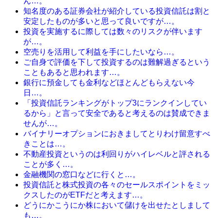
ん…。
知名度のある証券会社が紹介している投資信託は割と
安定したものが多いと思って良いですが…。
投資を実施するに際しては数々のリスクが伴います
が…。
空売りを活用して利益を手にしたいなら…。
ご自身で評価を下して投資するのは難解過ぎるという
こともあると思われます…。
銀行に預金しても金利などほとんどもらえない今
日…。
「投資信託ランキングがトップ3にランクインしてい
るから」と言って安全であると考えるのは賛成できま
せんが…。
バイナリーオプションにおきましてとりわけ留意すべ
きことは…。
不動産投資というのは利回りがハイレベルと評される
ことが多く…。
金融機関の窓口などに行くと…。
投資信託と株式投資の各々のセールスポイントをミッ
クスしたのがETFだと考えます…。
どうにかこうにか株において儲けを出せたとしまして
も…。