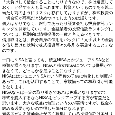
「大負けして借金することになりそうなので、株は遠慮して
おく」と発する人も見られます。投資というものである以上
当たり前のようにリスクは存在しておりますが、株式投資の
一切合切が邪悪だと決めつけてしまうのは誤りです。
個人ばかりでなく、銀行であったり証券会社も投資信託ラン
キングを開示しています。金融業者の投資信託ランキングに
ついては、原則的に情報提供の一種と考えるべきです。
信用取引とは、自分自身の信用をバックに「元手以上の金額
を借り受けた状態で株式投資等々の取引を実施すること」な
のです。
一口にNISAと言っても、積立NISAとかジュニアNISAなど
種類が様々あります。NISAと積立NISAについては併用がで
きなくて、どっちかを選ぶことになります。
NISAにはジュニアNISAという呼称の子供に特化した制度が
あって、これを活用することで、家族揃っての株取引が可能
となります。
NISAならば一定の取り引きであれば免税となりますので、
株式を購入するならNISAをピックアップする方が有益だと
思います。大きな収益は無理というのが実情ですが、税金を
納める必要がないので得した気分になれます。
知名度がある証券会社が広く募集している投資信託は案外リ