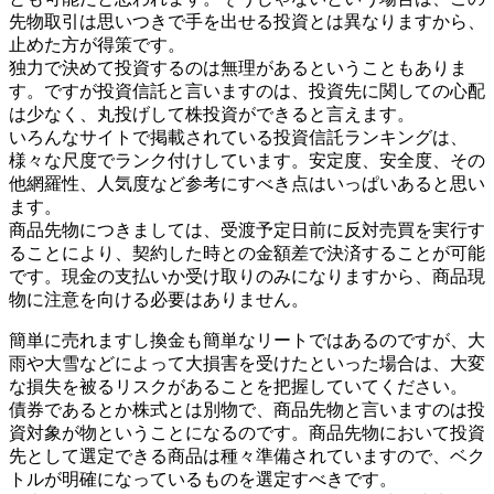
先物取引は思いつきで手を出せる投資とは異なりますから、
止めた方が得策です。
独力で決めて投資するのは無理があるということもありま
す。ですが投資信託と言いますのは、投資先に関しての心配
は少なく、丸投げして株投資ができると言えます。
いろんなサイトで掲載されている投資信託ランキングは、
様々な尺度でランク付けしています。安定度、安全度、その
他網羅性、人気度など参考にすべき点はいっぱいあると思い
ます。
商品先物につきましては、受渡予定日前に反対売買を実行す
ることにより、契約した時との金額差で決済することが可能
です。現金の支払いか受け取りのみになりますから、商品現
物に注意を向ける必要はありません。
簡単に売れますし換金も簡単なリートではあるのですが、大
雨や大雪などによって大損害を受けたといった場合は、大変
な損失を被るリスクがあることを把握していてください。
債券であるとか株式とは別物で、商品先物と言いますのは投
資対象が物ということになるのです。商品先物において投資
先として選定できる商品は種々準備されていますので、ベク
トルが明確になっているものを選定すべきです。