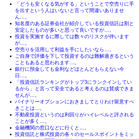
「どうも安くなる気がする」ということで空売りに手
を出すという人はいないと言って間違いありませ
ん…。
知名度のある証券会社が紹介している投資信託は割と
安定したものが多いと思って良いですが…。
投資を実施するに際しては数々のリスクが伴います
が…。
空売りを活用して利益を手にしたいなら…。
ご自身で評価を下して投資するのは難解過ぎるという
こともあると思われます…。
銀行に預金しても金利などほとんどもらえない今
日…。
「投資信託ランキングがトップ3にランクインしてい
るから」と言って安全であると考えるのは賛成できま
せんが…。
バイナリーオプションにおきましてとりわけ留意すべ
きことは…。
不動産投資というのは利回りがハイレベルと評される
ことが多く…。
金融機関の窓口などに行くと…。
投資信託と株式投資の各々のセールスポイントをミッ