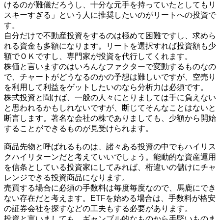
けるのが難儀だろうし、十分な元手を持っていたとしてもリ
スキーすぎる」という人に推奨したいのがリートへの投資で
す。
自分だけで不動産投資をするのは極めて困難ですし、求めら
れる資金も多額になります。リートを選択すれば投資額も少
額でＯＫですし、専門家が投資を代行してくれます。
株価と言いますのはいろんなファクターで変動するものなの
で、チャートがどうなるのかの予想は難しいですが、空売り
を利用して利益をゲットしたいのなら分析力は必須です。
株式投資と聞けば、一般の人々にとりましては手に負えない
と思われるかもしれないですが、断じてそんなことはないと
断言します。著名な会社の株でありましても、少額から開始
することができるものが見受けられます。
商品先物と呼ばれるものは、諸々ある投資の中でもハイリス
クハイリターンだと考えていいでしょう。能動的な資産運用
を信条としている投資家にしてみれば、桁違いの儲けにチャ
レンジできる投資商品になります。
売買する場合に必須の手数料は毎度毎度なので、馬鹿にでき
ない存在だと考えます。ETFを始める場合は、手数料が格安
の証券会社を探すなどの工夫もする必要があります。
投資と言いましても、ギャンブル的なものから手堅いものま