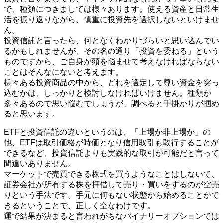
で、種類につきましては様々あります。使える資産と日常生
活を振り返りながら、慎重に投資先を選択しないといけませ
ん。
投資信託と言ったら、何となくわかりづらいと思い込んでい
るかもしれませんが、その名の通り「投資を委ねる」という
ものですから、ご自身が頭を悩ませて考えなければならない
ことはそんなにないと考えます。
様々ある投資商品の中から、どれを選定して尊い資金を突っ
込むかは、しっかりと検討しなければいけません。種類が
多々あるので思い悩むでしょうが、調べると手掛かりが掴め
ると思います。
ETFと投資信託の違いというのは、「上場か非上場か」の
他、ETFは取引価格が時価となり信用取引も敢行することが
できるなど、投資信託よりも実践的な取引が可能だと言って
間違いありません。
マーケットで売買できる株式を買うようなことはしないで、
証券会社が所有する株を拝借して売り・買いをするのが空売
りという手法です。手元に何もない状態から始めることがで
きるということで、正しく空なわけです。
運で結果が決まると言われがちなバイナリーオプションでは