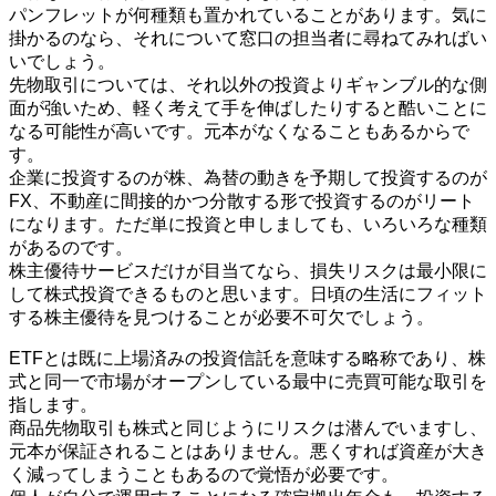
パンフレットが何種類も置かれていることがあります。気に
掛かるのなら、それについて窓口の担当者に尋ねてみればい
いでしょう。
先物取引については、それ以外の投資よりギャンブル的な側
面が強いため、軽く考えて手を伸ばしたりすると酷いことに
なる可能性が高いです。元本がなくなることもあるからで
す。
企業に投資するのが株、為替の動きを予期して投資するのが
FX、不動産に間接的かつ分散する形で投資するのがリート
になります。ただ単に投資と申しましても、いろいろな種類
があるのです。
株主優待サービスだけが目当てなら、損失リスクは最小限に
して株式投資できるものと思います。日頃の生活にフィット
する株主優待を見つけることが必要不可欠でしょう。
ETFとは既に上場済みの投資信託を意味する略称であり、株
式と同一で市場がオープンしている最中に売買可能な取引を
指します。
商品先物取引も株式と同じようにリスクは潜んでいますし、
元本が保証されることはありません。悪くすれば資産が大き
く減ってしまうこともあるので覚悟が必要です。