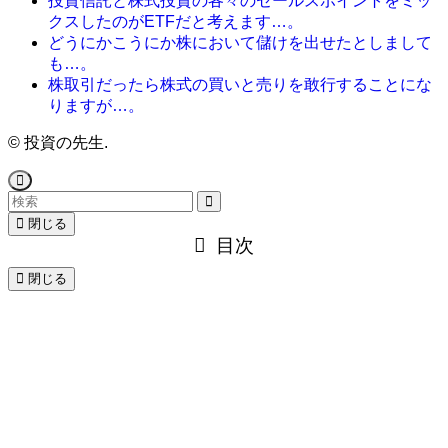
投資信託と株式投資の各々のセールスポイントをミッ
クスしたのがETFだと考えます…。
どうにかこうにか株において儲けを出せたとしまして
も…。
株取引だったら株式の買いと売りを敢行することにな
りますが…。
©
投資の先生.
閉じる
目次
閉じる