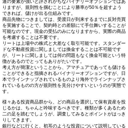
運の要素が強いと評されがちなバイナリーオプションではあ
りますが、規則性を掴むことにより勝率が50％を超すよう
できれば、儲けが出る仕組みです。
商品先物につきましては、受渡日が到来するまでに反対売買
を実施することで、契約時との差額にて手仕舞いすることが
可能なのです。現金の受払のみになりますから、実際の商品
を考慮することは不要です。
リートは上場中の株式と大差なく取引可能です。スタンダー
ドな不動産投資に関しましては換金することは不可能です
が、リートに関しましては何の問題もなく換金可能という特
徴があるのでとってもありがたいです。
考え方が簡潔ということから、アマチュアであっても儲ける
ことができると指摘されるバイナリーオプションですが、日
本でラインナップされているものより海外でラインナップさ
れているものの方が規則性を見分けやすいというのが実態で
す。
様々ある投資商品群から、どの商品を選択して保有資産を投
じるかは、ちゃんと吟味するべきです。種類が多くあるため
二の足を踏むでしょうが、調査してみるとポイントがはっき
りしてきます。
銀行などに行くと、初耳のような投資について説明している