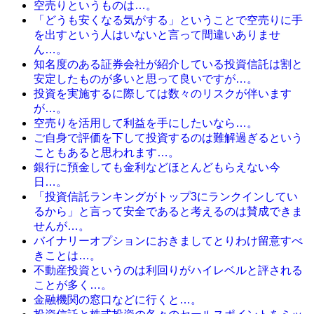
空売りというものは…。
「どうも安くなる気がする」ということで空売りに手
を出すという人はいないと言って間違いありませ
ん…。
知名度のある証券会社が紹介している投資信託は割と
安定したものが多いと思って良いですが…。
投資を実施するに際しては数々のリスクが伴います
が…。
空売りを活用して利益を手にしたいなら…。
ご自身で評価を下して投資するのは難解過ぎるという
こともあると思われます…。
銀行に預金しても金利などほとんどもらえない今
日…。
「投資信託ランキングがトップ3にランクインしてい
るから」と言って安全であると考えるのは賛成できま
せんが…。
バイナリーオプションにおきましてとりわけ留意すべ
きことは…。
不動産投資というのは利回りがハイレベルと評される
ことが多く…。
金融機関の窓口などに行くと…。