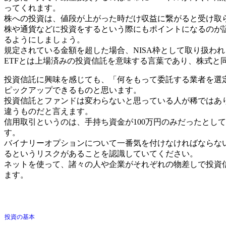
ってくれます。
株への投資は、値段が上がった時だけ収益に繋がると受け取
株や通貨などに投資をするという際にもポイントになるのが
るようにしましょう。
規定されている金額を超した場合、NISA枠として取り扱わ
ETFとは上場済みの投資信託を意味する言葉であり、株式
投資信託に興味を感じても、「何をもって委託する業者を選
ピックアップできるものと思います。
投資信託とファンドは変わらないと思っている人が稀ではあ
違うものだと言えます。
信用取引というのは、手持ち資金が100万円のみだったとして
す。
バイナリーオプションについて一番気を付けなければならな
るというリスクがあることを認識していてください。
ネットを使って、諸々の人や企業がそれぞれの物差しで投資
ます。
投資の基本