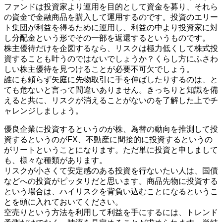
ファンドは投資家より運用を目的として資金を募り、それら
の資金で金融商品を購入して運用するのです。投資のエリー
ト集団が利益を得るために運用し、利益の中より投資家に対
し分配金という形でその一部を返還するというものです。
株主優待だけを企図するなら、リスクは極力低くして株式投
資することも叶うのではないでしょうか？くらし方にふさわ
しい株主優待を見つけることが必要不可欠でしょう。
誰にも頼らず矢庭に先物取引に手を伸ばしたりするのは、と
ても危ないと言って間違いありません。きっちりと知識を備
えると共に、リスクが消えることがないのを了解した上でチ
ャレンジしましょう。
優良企業に投資するというのが株、為替の動向を推測して投
資するというのがFX、不動産に間接的に投資するというの
がリートということになります。ただ単に投資と申しまして
も、様々な種類があります。
リスクが小さくて安定感のある投資を行ないたい人は、国債
などへの投資がピッタリだと思います。商品先物に投資する
という場合は、ハイリスクを背負い込むことになるというこ
とを頭に入れておいてください。
空売りという方法を利用して利益を手にするには、トレンド