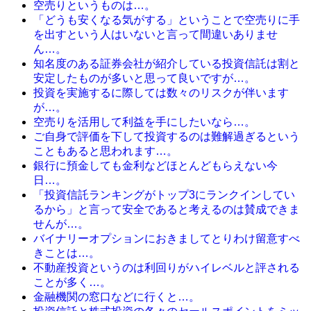
空売りというものは…。
「どうも安くなる気がする」ということで空売りに手
を出すという人はいないと言って間違いありませ
ん…。
知名度のある証券会社が紹介している投資信託は割と
安定したものが多いと思って良いですが…。
投資を実施するに際しては数々のリスクが伴います
が…。
空売りを活用して利益を手にしたいなら…。
ご自身で評価を下して投資するのは難解過ぎるという
こともあると思われます…。
銀行に預金しても金利などほとんどもらえない今
日…。
「投資信託ランキングがトップ3にランクインしてい
るから」と言って安全であると考えるのは賛成できま
せんが…。
バイナリーオプションにおきましてとりわけ留意すべ
きことは…。
不動産投資というのは利回りがハイレベルと評される
ことが多く…。
金融機関の窓口などに行くと…。