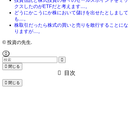
投資信託と株式投資の各々のセールスポイントをミッ
クスしたのがETFだと考えます…。
どうにかこうにか株において儲けを出せたとしまして
も…。
株取引だったら株式の買いと売りを敢行することにな
りますが…。
©
投資の先生.
閉じる
目次
閉じる