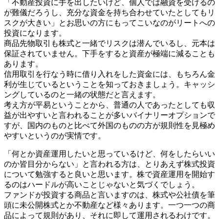
「不動産投資に手を出したいけど、個人では融資を受けるの
が難儀だろうし、充分な資金を持ち合わせていたとしてもリ
スクが大きい」とお思いの方にもってこいなのがリートへの
投資になります。
商品先物取引も株式と一緒でリスクは潜んでいるし、元本は
保証されていません。下手をすると資産が極端に減ることも
あります。
信用取引を行なう時に借り入れをした資金には、もちろん金
利が生じているということを知っておきましょう。キャッシ
ングしているのと一緒の状態だと言えます。
考え方が平易ということから、普通の人であったとしても収
益が出やすいと言われることが多いバイナリーオプションで
すが、国内のものと比べて外国のものの方が規則性を見極め
やすいというのが実情です。
「何とか資産運用したいと思っているけど、何をしたらいい
のか皆目分からない」と言われる方は、とりあえず株式投資
について勉強すると良いと思います。株で資産運用を開始す
るのはハードルが高いことじゃないと気づくでしょう。
ファンドが投資する商品と言いますのは、株式や公社債を筆
頭に未公開株式とか不動産など様々あります。一つ一つの商
品によって規則があり、それに即して運用されるわけです。