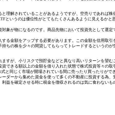
ると理解されていることがあるようですが、空売りであれば株
ETFというのは優位性がとてもたくさんあるように見えるかと
資対象が物になるのです。商品先物において投資先として選定
入する金額をアップする必要があります。この金額を信用取引
手持ちの株を少々の間貸してもらってトレードするというのが
れますが、小リスクで預貯金などと異なり高いリターンを望む
投資できる額以上の金額を借り入れた状態で株式投資等々の取
、株式と同じく市場が開場されている間に売ったり買ったりがで
レーダーから集めた資金を使って多くの不動産に投資する為、
利益を確定させる時に税金を徴収されるのは気に食わないもの