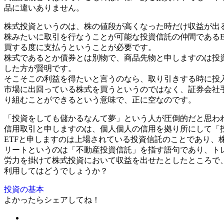
品に違いありません。
株式投資というのは、株の値段が高くなった時だけ収益が出
株みたいに取引を行なうことが可能な投資信託の仲間である
買する度に支払うということが必要です。
株式であるとか債券とは別物で、商品先物と申しますのは投
した方が賢明です。
そこそこの利益を得たいと言うのなら、取り引きする時に投
市場に出回っている株式を買うというのではなく、証券会社
り組むことができるという意味で、正に空なのです。
「投資をしても儲かるなんて夢」という人が圧倒的だと思わ
信用取引と申しますのは、個人個人の信用を拠り所にして「
ETFと申しますのは上場されている投資信託のことであり
リートというのは「不動産投資信託」を指す語句であり、ト
労力を掛けて株式投資において収益を出せたとしたところで、
利用してはどうでしょうか？
投資の基本
よかったらシェアしてね！