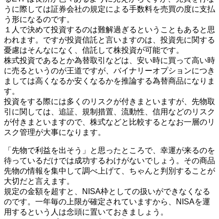
うに際しては証券会社の規定による手数料を売買の度に支払
う形になるのです。
１人で決めて投資するのは難解過ぎるということもあると思
われます。ですが投資信託と言いますのは、投資先に関する
憂慮はそんなになく、信託して株投資が可能です。
株式投資であるとか為替取引などは、安い時に買って高い時
に売るというのが王道ですが、バイナリーオプションにつき
ましては高くなるか安くなるかを推論する為替商品になりま
す。
投資をする際には多くのリスクが付きまといますが、先物取
引に関しては、追証、規制措置、流動性、信用などのリスク
が付きまといますので、株式などと比較するとなお一層のリ
スク管理が大事になります。
「先物で利益を出そう」と思ったところで、幸運が来るのを
待っているだけでは成功するわけがないでしょう。その商品
先物の情報を集中して調べ上げて、ちゃんと判別することが
大切だと言えます。
規定の金額を超すと、NISA枠としての扱いができなくなる
のです。一年毎の上限が確定されていますから、NISAを運
用するという人は念頭に置いておきましょう。