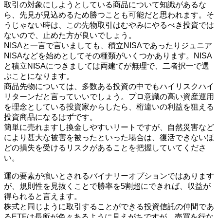
取引の対象にしようとしている商品について知識があるな
ら、先見が見込めるため勝つことも可能だと思われます。そ
うじゃない時は、この先物取引はむやみにやるべき投資では
ないので、止めた方が良いでしょう。
NISAと一言で言いましても、積立NISAであったりジュニア
NISAなどを始めとしてその種類がいくつかあります。NISA
と積立NISAにつきましては両建てが無理で、二者択一で選
ぶことになります。
商品先物については、多数ある投資の中でもハイリスクハイ
リターンだと言っていいでしょう。プロ意識の高い資産運用
を理念としている投資家からしたら、桁違いの利益を狙える
投資商品になるはずです。
簡単に売れますし換金しやすいリートですが、自然災害など
により甚大な被害を被ったといった場合は、復活できないほ
どの損失を受けるリスクがあることを把握していてくださ
い。
運の要素が強いとされるバイナリーオプションではあります
が、規則性を見抜くことで勝率を5割超にできれば、収益が
得られると言えます。
株式と同じように取引することができる投資信託の仲間であ
るETFは長所が色々あるように見えがちですが、売買を行な