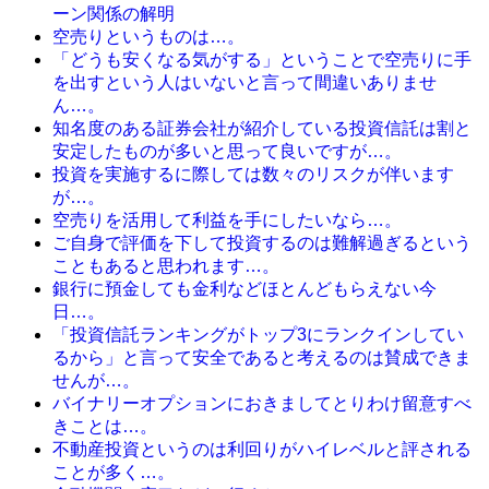
ーン関係の解明
空売りというものは…。
「どうも安くなる気がする」ということで空売りに手
を出すという人はいないと言って間違いありませ
ん…。
知名度のある証券会社が紹介している投資信託は割と
安定したものが多いと思って良いですが…。
投資を実施するに際しては数々のリスクが伴います
が…。
空売りを活用して利益を手にしたいなら…。
ご自身で評価を下して投資するのは難解過ぎるという
こともあると思われます…。
銀行に預金しても金利などほとんどもらえない今
日…。
「投資信託ランキングがトップ3にランクインしてい
るから」と言って安全であると考えるのは賛成できま
せんが…。
バイナリーオプションにおきましてとりわけ留意すべ
きことは…。
不動産投資というのは利回りがハイレベルと評される
ことが多く…。