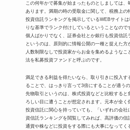
この何年かで募集が始まったものとしましては、毎
あります。満期の時の受取金に関して、税務上の
投資信託ランキングを掲示しているWEBサイト
りな基準でランク付けしているということなので
個人ばかりでなく、証券会社とか銀行も投資信託
というのは、原則的に情報公開の一種と捉えた方
人数制限なしで投資家からお金を集めるようなこ
法を私募投資ファンドと呼ぶのです。
満足できる利益を得たいなら、取り引きに投入す
ることで、はっきり言って3倍にすることが適う
先物取引というのは、株式投資などと比較すると
ろしい目に遭うことが想定されます。元本が全く
投資信託に関心を持っていても、「いずれの会社
資信託ランキングを閲覧してみれば、高評価の信
通貨や株などに投資をする際にも大事になってく