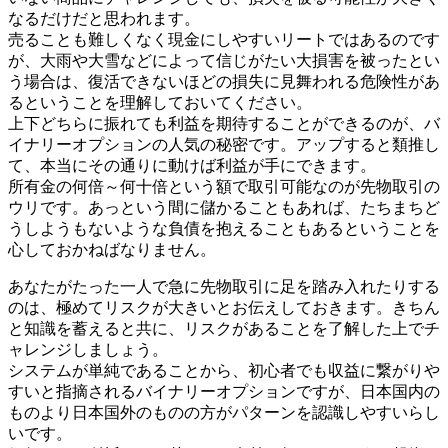
なるだけだと思われます。
売ることも難しくなく現金にしやすいリートではあるのです
が、大雨や大雪などによって信じがたい大損害を被ったとい
う場合は、復活できないほどの損失に見舞われる危険性があ
るということを理解しておいてください。
上下どちらに振れても利益を期待することができるのが、バ
イナリーオプションの人気の秘密です。アップすると類推し
て、本当にその通りに動けば利益が手にできます。
所有金の何倍～何十倍という額で取引可能なのが先物取引の
ウリです。あっという間に儲かることもあれば、たちまちど
うしようもないような負債を抱えることもあるということを
心しておかねばなりません。
あなたがたった一人で急に先物取引に足を踏み入れたりする
のは、極めてリスクが大きいとお伝えしておきます。きちん
と知識を蓄えると共に、リスクがあることを了解した上でチ
ャレンジしましょう。
システムが単純であることから、初心者でも収益に繋がりや
すいと指摘されるバイナリーオプションですが、日本国内の
ものより日本国外のものの方がパターンを認識しやすいらし
いです。