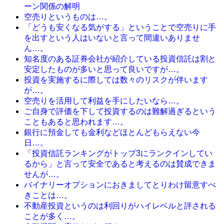
ーン関係の解明
空売りというものは…。
「どうも安くなる気がする」ということで空売りに手
を出すという人はいないと言って間違いありませ
ん…。
知名度のある証券会社が紹介している投資信託は割と
安定したものが多いと思って良いですが…。
投資を実施するに際しては数々のリスクが伴います
が…。
空売りを活用して利益を手にしたいなら…。
ご自身で評価を下して投資するのは難解過ぎるという
こともあると思われます…。
銀行に預金しても金利などほとんどもらえない今
日…。
「投資信託ランキングがトップ3にランクインしてい
るから」と言って安全であると考えるのは賛成できま
せんが…。
バイナリーオプションにおきましてとりわけ留意すべ
きことは…。
不動産投資というのは利回りがハイレベルと評される
ことが多く…。