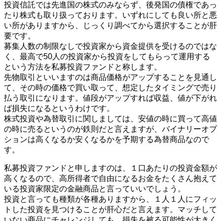
投資信託では先進国の株式のみならず、後発国の債権であっ
たり株式も取り扱っております。いずれにしても良い所と悪
い所がありますから、じっくり調べてから選択することが肝
要です。
募集人数の制限なしで投資家から資金提供を受けるのではな
く、最高で50人の投資家から投資をしてもらって運用する
という方法を私募投資ファンドと称します。
先物取引といいますのは商品価格がアップすることを見通し
て、その時の価格で買い取って、想定したタイミングで売り
払う取引になります。値段がアップすれば収益、値が下がれ
ば損失になるというわけです。
株式投資や為替取引に関しましては、安値の時に買って高値
の時に売るというのが鉄則だと言えますが、バイナリーオプ
ションは高くなるか安くなるかを予期する為替商品なので
す。
私募投資ファンドと申しますのは、１口あたりの投資金額が
高くなるので、高所得者で自由になるお金をたくさん抱えて
いる投資家限定の金融商品と言っていいでしょう。
投資と言っても種類が各種ありますから、１人１人にフィッ
トした投資を見つけることが肝心だと言えます。マッチして
いない商品にチャレンジしても、損失を被る可能性が大きく