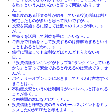
を出すという人はいないと言って間違いありませ
ん…。
知名度のある証券会社が紹介している投資信託は割と
安定したものが多いと思って良いですが…。
投資を実施するに際しては数々のリスクが伴います
が…。
空売りを活用して利益を手にしたいなら…。
ご自身で評価を下して投資するのは難解過ぎるという
こともあると思われます…。
銀行に預金しても金利などほとんどもらえない今
日…。
「投資信託ランキングがトップ3にランクインしている
から」と言って安全であると考えるのは賛成できませ
んが…。
バイナリーオプションにおきましてとりわけ留意すべ
きことは…。
不動産投資というのは利回りがハイレベルと評される
ことが多く…。
金融機関の窓口などに行くと…。
投資信託と株式投資の各々のセールスポイントをミッ
クスしたのがETFだと考えます…。