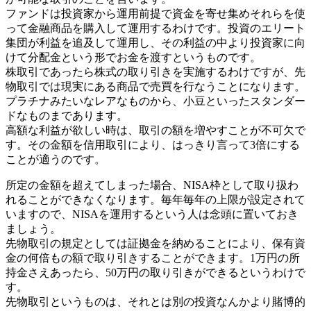
ファンドは投資家から運用前提で資金を寄せ集めそれらを使
って金融商品を購入して運用するわけです。投資のエリート
集団が利益を追及して運用し、その利益の中より投資家に向
けて分配金という形でお金を渡すというものです。
株取引であったら株式の取り引きを実施するわけですが、先
物取引では現実にある商品で売買を行なうことになります。
プラチナみたいなレアなものから、小豆といったスタンダー
ドなものまであります。
高額な利益が欲しい時は、取引の額を増やすことが不可欠で
す。その金額を信用取引により、はっきり言って3倍にする
ことが適うのです。
所定の金額を超えてしまった場合、NISA枠として取り扱わ
れることができなくなります。毎年毎年の上限が設定されて
いますので、NISAを運用するという人は念頭に置いておき
ましょう。
先物取引の規定としては証拠金を納めることにより、保有資
金の何倍もの額で取り引きすることができます。1万円の所
持金さえあったら、50万円の取り引きができるというわけで
す。
先物取引というものは、それとは別の投資なんかより賭博的