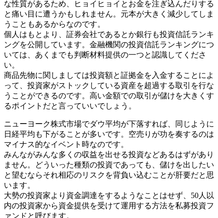
な性質があるため、ヒョイヒョイとお金を注ぎ込んだりする
と痛い目に遭うかもしれません。元本が大きく減少してしま
うこともあるからなのです。
個人はもとより、証券会社であるとか銀行も投資信託ランキ
ングを公開しています。金融機関の投資信託ランキングにつ
いては、あくまでも判断材料提供の一つと認識してくださ
い。
商品先物に関しましては投資額と証拠金を入金することによ
って、投資家がストックしている資産を超過する取引を行な
うことができるのです。高い金額での取引が儲けを大きくす
るポイントだと言っていいでしょう。
ニューヨーク株式市場でダウ平均が下落すれば、同じように
日経平均も下がることが多いです。空売りが功を奏するのは
マイナス的なイベント時なのです。
みんながみんな多くの収益を出せる投資などあるはずがあり
ません。どういった種類の投資であっても、儲けを出したい
と望むならそれ相応のリスクを背負い込むことが肝要だと思
います。
大勢の投資家より資金調達をするようなことはせず、50人以
内の投資家から資金提供を受けて運用する方法を私募投資フ
ァンドと呼びます。