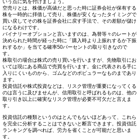
いう点に気を付けましょう。
空売りとは、株価が高値だと思った時に証券会社が保有する
株を一時的に拝借して売り、株価が安くなったタイミングで
買い戻してその株を証券会社に戻す手法で、その差額が儲け
になるわけです。
バイナリーオプションと言いますのは、為替等々のレートが
決められた時間が経った時に「購入時より上振れするか下振
れするか」を当てる確率50パーセントの取り引きなので
す。
株取引の場合は株式の売り買いを行いますが、先物取引にお
いては現にある商品で売買を行います。金に代表される手に
入りにくいものから、ゴムなどのポピュラーなものまであり
ます。
投資信託や株式投資などは、リスク管理が重要になってくる
のは言うに及びませんが、信用取引と呼ばれるものは、他の
取り引き以上に確実なリスク管理が必要不可欠だと言えま
す。
投資信託の種類というのはとんでもないほどあって、これら
を完全に分析することはできないと断言できます。投資信託
ランキングを調べれば、労力を省くことが可能だと思いま
す。