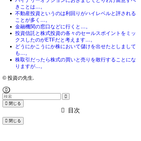
バイナリーオプションにおきましてとりわけ留意すべ
きことは…。
不動産投資というのは利回りがハイレベルと評される
ことが多く…。
金融機関の窓口などに行くと…。
投資信託と株式投資の各々のセールスポイントをミッ
クスしたのがETFだと考えます…。
どうにかこうにか株において儲けを出せたとしまして
も…。
株取引だったら株式の買いと売りを敢行することにな
りますが…。
©
投資の先生.
閉じる
目次
閉じる