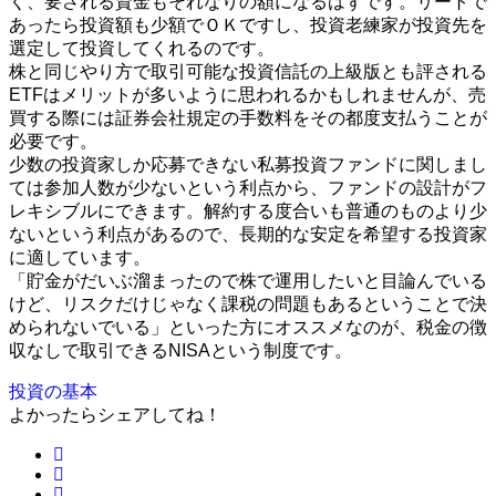
く、要される資金もそれなりの額になるはずです。リートで
あったら投資額も少額でＯＫですし、投資老練家が投資先を
選定して投資してくれるのです。
株と同じやり方で取引可能な投資信託の上級版とも評される
ETFはメリットが多いように思われるかもしれませんが、売
買する際には証券会社規定の手数料をその都度支払うことが
必要です。
少数の投資家しか応募できない私募投資ファンドに関しまし
ては参加人数が少ないという利点から、ファンドの設計がフ
レキシブルにできます。解約する度合いも普通のものより少
ないという利点があるので、長期的な安定を希望する投資家
に適しています。
「貯金がだいぶ溜まったので株で運用したいと目論んでいる
けど、リスクだけじゃなく課税の問題もあるということで決
められないでいる」といった方にオススメなのが、税金の徴
収なしで取引できるNISAという制度です。
投資の基本
よかったらシェアしてね！