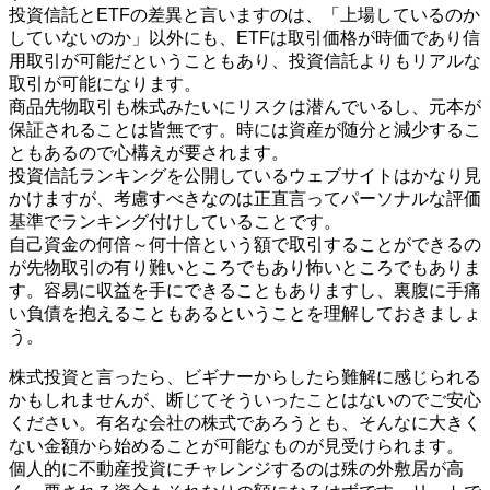
投資信託とETFの差異と言いますのは、「上場しているのか
していないのか」以外にも、ETFは取引価格が時価であり信
用取引が可能だということもあり、投資信託よりもリアルな
取引が可能になります。
商品先物取引も株式みたいにリスクは潜んでいるし、元本が
保証されることは皆無です。時には資産が随分と減少するこ
ともあるので心構えが要されます。
投資信託ランキングを公開しているウェブサイトはかなり見
かけますが、考慮すべきなのは正直言ってパーソナルな評価
基準でランキング付けしていることです。
自己資金の何倍～何十倍という額で取引することができるの
が先物取引の有り難いところでもあり怖いところでもありま
す。容易に収益を手にできることもありますし、裏腹に手痛
い負債を抱えることもあるということを理解しておきましょ
う。
株式投資と言ったら、ビギナーからしたら難解に感じられる
かもしれませんが、断じてそういったことはないのでご安心
ください。有名な会社の株式であろうとも、そんなに大きく
ない金額から始めることが可能なものが見受けられます。
個人的に不動産投資にチャレンジするのは殊の外敷居が高