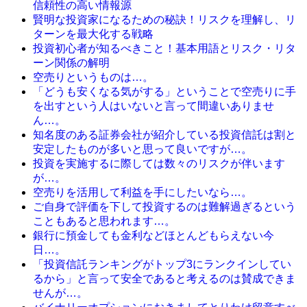
信頼性の高い情報源
賢明な投資家になるための秘訣！リスクを理解し、リ
ターンを最大化する戦略
投資初心者が知るべきこと！基本用語とリスク・リタ
ーン関係の解明
空売りというものは…。
「どうも安くなる気がする」ということで空売りに手
を出すという人はいないと言って間違いありませ
ん…。
知名度のある証券会社が紹介している投資信託は割と
安定したものが多いと思って良いですが…。
投資を実施するに際しては数々のリスクが伴います
が…。
空売りを活用して利益を手にしたいなら…。
ご自身で評価を下して投資するのは難解過ぎるという
こともあると思われます…。
銀行に預金しても金利などほとんどもらえない今
日…。
「投資信託ランキングがトップ3にランクインしてい
るから」と言って安全であると考えるのは賛成できま
せんが…。