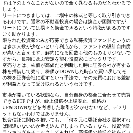
ドはそのようなことがないので全く異なるものだとわかるで
しょう。
リートにつきましては、上場中の株式と等しく取り引きでき
るわけです。通常の不動産投資の場合は換金が困難ですが、
リートについては易々と換金できるという特徴があるのです
ごく助かります。
限られた投資家のみが応募できる私募投資ファンドというの
は参加人数が少ないという利点から、ファンドの設計自由度
が高いと言えます。解約になる回数も他のものより少ないで
すから、長期に及ぶ安定を望む投資家にピッタリです。
空売りとは、株価が高値だと判断した時に証券会社が有する
株を拝借して売り、株価がDOWNした時点で買い戻してそ
の株を証券会社に返すという手法で、その売買における差額
が利益となって受け取れるというわけです。
市場が開いている状態なら、自分自身の都合に合わせて売買
できるETFですが、繰上償還や上場廃止、価格の
UP&DOWNなどを考慮した取引が欠かせないなど、デメリ
ットもないわけではありません。
投資信託に関心を抱いても、「何を元に委託会社を選択すれ
ば間違いないのか考え込んでしまっている」なら、投資信託
ランキングをチェックしてみれば、高評価の信託会社をピッ