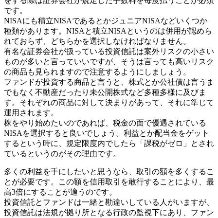
をする際は証券会社が規定した手数料を毎度払うことが必須
です。
NISAにも積立NISAであるとかジュニアNISAなどいくつか
種類があります。NISAと積立NISAというのは併用が認めら
れておらず、どちらかを選択しなければなりません。
有名な証券会社が扱っている投資信託は案外リスクの小さい
ものが多いと言っていいですが、そうは言っても高いリスク
の商品も見られますので注意するようにしましょう。
ファンドが投資する商品と言うと、株式とか公社債は言うま
でもなく不動産だったり未公開株式など多種多様に及びま
す。それぞれの商品に対して決まりがあって、それに準じて
運用されます。
株をやり始めたいのであれば、税金の面で優遇されている
NISAを選択すると良いでしょう。利益とか配当金をゲット
するという時に、規定限度内でしたら「課税がゼロ」とされ
ているというのがその理由です。
多くの利益を手にしたいと思うなら、取引の額を多くするこ
とが必要です。この額を信用取引を敢行することにより、最
高3倍にすることが適うのです。
投資信託とファンドは一緒と勘違いしている人がいますが、
投資信託は法規が拠り所となる行政の監視下にあり、ファン