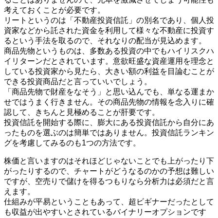
考えておくことが必要です。
リートというのは「不動産投資信託」の別名であり、個人投
資家などから託された資金を利用して様々な不動産に投資す
るという手法を取るので、それなりの配当が見込めます。
商品先物というものは、多数ある投資の中でもハイリスクハ
イリターンだとされています。意欲旺盛な資産運用を理念と
している投資家から見たら、大きい額の利益を目論むことが
できる投資商品だと言っていいでしょう。
「商品先物で財産をなそう」と思い込んでも、単なる運まか
せではうまく行きません。その商品先物の情報を念入りに確
認して、きちんと見極めることが肝要です。
投資信託を開始する際に、膨大にある投資信託から自分にあ
ったものを選ぶのは簡単ではありません。投資信託ランキン
グを考慮してみるのも1つの方法です。
株価と言いますのはそれほどじゃないことでも上がったり下
がったりするので、チャートがどうなるのかの予想は難しい
ですが、空売りで儲けを得るつもりなら分析力は必須だと言
えます。
仕組みが平易ということもあって、超ビギナーだったとして
も収益が出やすいとされているバイナリーオプションです