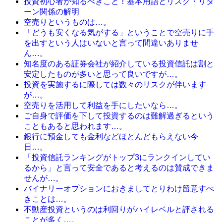
投資初心者が知るべきこと！基本用語とリスク・リタ
ーン関係の解明
空売りというものは…。
「どうも安くなる気がする」ということで空売りに手
を出すという人はいないと言って間違いありませ
ん…。
知名度のある証券会社が紹介している投資信託は割と
安定したものが多いと思って良いですが…。
投資を実施するに際しては数々のリスクが伴います
が…。
空売りを活用して利益を手にしたいなら…。
ご自身で評価を下して投資するのは難解過ぎるという
こともあると思われます…。
銀行に預金しても金利などほとんどもらえない今
日…。
「投資信託ランキングがトップ3にランクインしてい
るから」と言って安全であると考えるのは賛成できま
せんが…。
バイナリーオプションにおきましてとりわけ留意すべ
きことは…。
不動産投資というのは利回りがハイレベルと評される
ことが多く…。