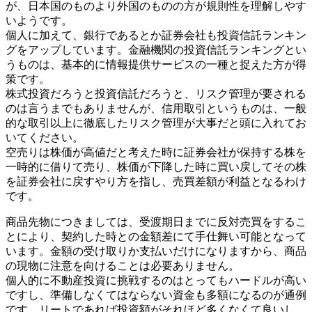
が、日本国のものより外国のものの方が規則性を理解しやす
いようです。
個人に加えて、銀行であるとか証券会社も投資信託ランキン
グをアップしています。金融機関の投資信託ランキングとい
うものは、基本的に情報提供サービスの一種と捉えた方が得
策です。
株式投資だろうと投資信託だろうと、リスク管理が要される
のは言うまでもありませんが、信用取引というものは、一般
的な取引以上に徹底したリスク管理が大事だと頭に入れてお
いてください。
空売りは株価が高値だと考えた時に証券会社が保持する株を
一時的に借りて売り、株価が下降した時に買い戻してその株
を証券会社に戻すやり方を指し、売買差額が利益となるわけ
です。
商品先物につきましては、受渡期日までに反対売買をするこ
とにより、契約した時との金額差にて手仕舞い可能となって
います。金額の受け取りか支払いだけになりますから、商品
の現物に注意を向けることは必要ありません。
個人的に不動産投資に挑戦するのはとってもハードルが高い
ですし、準備しなくてはならない資金も多額になるのが通例
です。リートであれば投資額がそれほど多くなくて良いし、