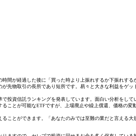
の時間が経過した後に「買った時より上振れするか下振れするか
のが先物取引の長所であり短所です。易々と大きな利益をゲッ
。
準で投資信託ランキングを発表しています。面白い分析をしてい
することが可能なETFですが、上場廃止や繰上償還、価格の変
えることができます。「あなたのみでは至難の業だと言える大
なりますので、セレブで投資に回せるお金を多く保有している