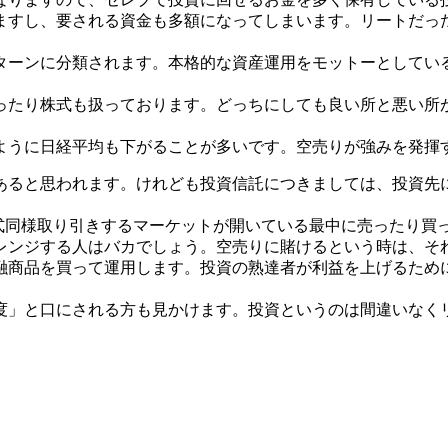
ますし、要される資金も多額になってしまいます。リートだっ
ターンに分類されます。本格的な資産運用をモットーとしてい
ったり株式も扱っております。どっちにしても良い所と悪い所
ように日経平均も下がることが多いです。空売りが強みを発揮
あると思われます。けれども投資信託につきましては、投資先
株式同様取り引きするマーケットが開いている最中に売ったり買
レンジする人はバカでしょう。空売りに賭けるという時は、そ
融商品を買って運用します。投資の熟達者が利益を上げるため
度」と口にされる方も見かけます。投資というのは間違いなく