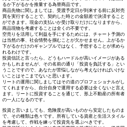
るか下がるかを推量する為替商品です。
商品先物に関しましては、受渡予定日が到来する前に反対売
買を実行することで、契約した時との金額差で決済すること
ができます。現金の支払いか受け取りだけになりますから、
商品現物を考慮することは全くの不要です。
空売りを活用して利益を手にするためには、チャート予測の
は当然の事、社会情勢を掴むことが欠かせません。上がるか
下がるかだけのギャンブルではなく、予想することが求めら
れるわけです。
投資信託と言ったら、どうもハードルが高いイメージがある
かもしれませんが、その名前の通り「投資を負託する」とい
うことですので、あなたが苦悩しながら考えなければいけな
いことはそこまでないと思います。
リートの運用に関しましてはその道のプロフェショナルがし
てくれますから、自分自身で運用する必要は全くないと言え
ます。リートに投資することを通じて、形上不動産の所有者
の一人になるのです。
投資と言いましても、危険度が高いものから安定したものま
で、その種類は色々です。所有している資産と生活スタイル
を考慮して、作戦を練って投資先を選ぶべきです。