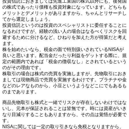
投資信託におきましては先進工業国の株式以外にも、後発国
の株式であったり債権も投資対象になっています。どちらも
メリットとデメリットがありますから、ちゃんとリサーチし
てから選定しましょう。
投資信託というのは投資のスペシャリストに委任することに
なるわけですが、経験の浅い人の場合はなるべくリスクを回
避するために分けるなど、ひねりを加えた方が得策だと考え
ます。
株を始めたいなら、税金の面で特別扱いされているNISAが
良いと思います。配当金だったり利益をゲットする際に、規
定の範囲内であれば「税金の徴収なし」とされているという
のがその理由です。
株取引の場合は株式の売買を実施しますが、先物取引におき
ましては現物商品で売買を実施するわけです。プラチナや金
などのレアなものから、小豆というようなどこにでもあるも
のまであります。
商品先物取引も株式と一緒でリスクが存在しないわけではな
いし、元本が保証されることは皆無です。時には資産がいき
なり目減りすることもありますから、その点は覚悟が必要で
す。
NISAに関しては一定の取り引きなら免税となりますから、