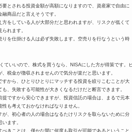
必要とされる投資金額が高額になりますので、資産家で自由に
金融商品だと言えそうです。
え方をしている人が大部分だと思われますが、リスクが低くて
見られます。
売りを仕掛ける人は必ず失敗します。空売りを行なうという時
なくていいので、株式を買うなら、NISAにした方が得策です。
が、税金が徴収されませんので気分が楽だと思います。
ですから、ひとりひとりにマッチする投資を絞りこむことが大
ても、失敗する可能性が大きくなるだけだと断言できます。
前提ですから安心できますが、投資信託の場合は、まるで元本
能性も考えておかなければなりません。
すが、初心者の人の場合はなるたけリスクを取らないために分
思います。
すべきことは、僅かな間に何度も取引が可能であるということ