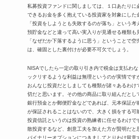
私募投資ファンドに関しましては、１口あたりに
できるお金を多く抱えている投資家を対象にした
「投資をしようとも失敗するのが落ち」という考
預貯金などと違って高い実入りが見通せる種類も
「なぜだか下落するように思う」ということで空
は、確固とした裏付けが必要不可欠でしょう。
NISAでしたら一定の取り引き内で税金は支払わ
ックリするような利益は無理というのが実情です
おんなじ投資だとしましても種類が諸々あるわけ
切だと思います。その他の商品に取り組んだとし
銀行預金とか郵便貯金などであれば、元本保証が
が保証されることはないので、大きく損をする可
投資信託というのは投資の熟練者に任せるわけで
散投資するなど、創意工夫を加えた方が賢明だと
バイナリーオプションにつきましてとりわけ留意