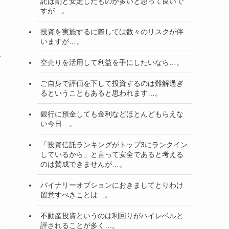
託は割と安定したものが多いと思って良いで
すが…。
投資を実施するに際しては数々のリスクが伴
いますが…。
で
空売りを活用して利益を手にしたいなら…。
ご自身で評価を下して投資するのは難解過ぎ
るということもあると思われます…。
銀行に預金しても金利などほとんどもらえな
い今日…。
「投資信託ランキングがトップ3にランクイン
しているから」と言って安全であると考える
のは賛成できませんが…。
バイナリーオプションにおきましてとりわけ
留意すべきことは…。
不動産投資というのは利回りがハイレベルと
評されることが多く…。