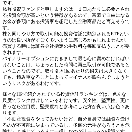
です。
私募投資ファンドと申しますのは、１口あたりに必要とされ
る投資金額が高いという特徴があるので、富豪で自由になる
お金が多額にある投資家を想定した金融商品だと言えそうで
す。
株と同じやり方で取引可能な投資信託に類別されるETFとい
うのは良い所がすごく多いように感じるかもしれませんが、
売買する時には証券会社指定の手数料を毎回支払うことが要
されます。
バイナリーオプションにおきまして最も心に留めなければい
けないことは、ちょっとした時間に再三取引が可能であると
いうことなのです。取り引き1回あたりの損失は大きくなく
ても、積み重なることによってマイナスが膨らんでしまうと
いうリスクがあるわけです。
様々なHPで紹介されている投資信託ランキングは、色んな
尺度でランク付けしているわけです。安全性、堅実性、更に
言うなら注目度、堅実度など参考にした方が良い点は色々あ
ります。
「不動産投資をやってみたいけど、自分自身では融資を受け
るのが不可能に決まっているし、多額の元手があろうとも危
険だ」と感じている人に一押しなのがリートへの投資です。