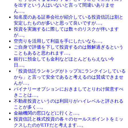
を出すという人はいないと言って間違いありませ
ん…。
知名度のある証券会社が紹介している投資信託は割と
安定したものが多いと思って良いですが…。
投資を実施するに際しては数々のリスクが伴います
が…。
空売りを活用して利益を手にしたいなら…。
ご自身で評価を下して投資するのは難解過ぎるという
こともあると思われます…。
銀行に預金しても金利などほとんどもらえない今
日…。
「投資信託ランキングがトップ3にランクインしている
から」と言って安全であると考えるのは賛成できませ
んが…。
バイナリーオプションにおきましてとりわけ留意すべ
きことは…。
不動産投資というのは利回りがハイレベルと評される
ことが多く…。
金融機関の窓口などに行くと…。
投資信託と株式投資の各々のセールスポイントをミッ
クスしたのがETFだと考えます…。