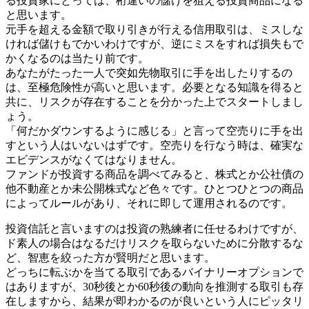
る投資家にとっては、桁違いの儲けを狙える投資商品になる
と思います。
元手を超える金額で取り引きが行える信用取引は、ミスしな
ければ儲けもでかいわけですが、逆にミスをすれば損失もで
かくなるのは当たり前です。
あなたがたった一人で突如先物取引に手を出したりするの
は、至極危険性が高いと思います。必要となる知識を得ると
共に、リスクが存在することを分かった上でスタートしまし
ょう。
「何だかダウンするように感じる」と言って空売りに手を出
すという人はいないはずです。空売りを行なう時は、確実な
エビデンスがなくてはなりません。
ファンドが投資する商品を調べてみると、株式とか公社債の
他不動産とか未公開株式など色々です。ひとつひとつの商品
によってルールがあり、それに即して運用されるのです。
投資信託と言いますのは投資の熟練者に任せるわけですが、
ド素人の場合はなるだけリスクを取らないために分散するな
ど、智恵を絞った方が賢明だと思います。
どっちに転ぶかを当てる取引であるバイナリーオプションで
はありますが、30秒後とか60秒後の動向を推測する取引も存
在しますから、結果が即わかるのが良いという人にピッタリ