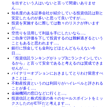
を出すという人はいないと言って間違いありませ
ん…。
知名度のある証券会社が紹介している投資信託は割と
安定したものが多いと思って良いですが…。
投資を実施するに際しては数々のリスクが伴います
が…。
空売りを活用して利益を手にしたいなら…。
ご自身で評価を下して投資するのは難解過ぎるという
こともあると思われます…。
銀行に預金しても金利などほとんどもらえない今
日…。
「投資信託ランキングがトップ3にランクインしてい
るから」と言って安全であると考えるのは賛成できま
せんが…。
バイナリーオプションにおきましてとりわけ留意すべ
きことは…。
不動産投資というのは利回りがハイレベルと評される
ことが多く…。
金融機関の窓口などに行くと…。
投資信託と株式投資の各々のセールスポイントをミッ
クスしたのがETFだと考えます…。