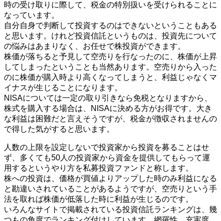
時の受け取りに際して、税金の特別扱いを受けられることに
なっています。
自分自身で判断して投資するのはできないということもある
と思います。けれど投資信託というものは、投資先について
の悩みはあまりなく、お任せで株投資ができます。
株価が落ちると予見して空売りを行なったのに、株価が上昇
してしまったということも当然あります。空売りから入った
のに株価が購入時より高くなってしまうと、利益じゃなくマ
イナスが生じることになります。
NISAについては一定の取り引きなら免税となりますから、
株式を購入する場合は、NISAに決める方がお得です。大き
な利益は困難だと言えそうですが、税金が徴収されませんの
で得した気がすると思います。
人数の上限を設定しないで投資家から投資を募ることはせ
ず、多くても50人の投資家から資金を提供してもらって運
用するというやり方を私募投資ファンドと称します。
株への投資は、価格が買値よりアップした時のみ利益になる
と勘違いされていることがあるようですが、空売りという手
法を取れば株価が低落した時に利益が生じるのです。
いろんなサイトで掲載されている投資信託ランキングは、幾
つもの角度でランキング付けしています。網羅性、充実度、