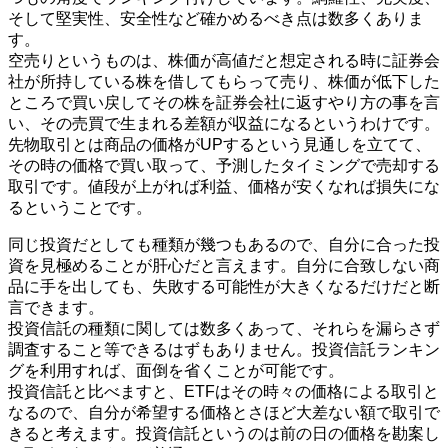
そして堅実性、安全性など確かめるべき点は数多くありま
す。
空売りというものは、株価が高値だと想定される時に証券会
社が所持している株を借してもらって売り、株価が低下した
ところで買い戻してその株を証券会社に返すやり方の事を言
い、その売買で生まれる差額が収益になるというわけです。
先物取引とは商品の価格がUPするという見通しを立てて、
その時の価格で買い取って、予測したタイミングで売却する
取引です。値段が上がれば利益、価格が安くなれば損失にな
るということです。
同じ投資だとしても種類が幾つもあるので、自分に合った投
資を見極めることが肝心だと言えます。自分に合致しない商
品に手を出しても、失敗する可能性が大きくなるだけだと断
言できます。
投資信託の種類に関しては数多くあって、それらを漏らさず
調査すること等できるはずもありません。投資信託ランキン
グを利用すれば、面倒を省くことが可能です。
投資信託と比べますと、ETFはその時々の価格による取引と
なるので、自分が希望する価格とさほど大差ない額で取引で
きると考えます。投資信託というのは前の日の価格を勘案し