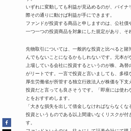
いずれに変動しても利益が見込めるのが、バイナ
際その通りに動けば利益が手にできます。
ファンドが投資する商品と申しますのは、公社債
一つ一つの投資商品を対象にした規定があり、そ
先物取引については、一般的な投資と比べると賭
んでもないことになるかもしれないです。元本が
上場している会社に投資するというのが株、為替
がリートです。一言で投資と言いましても、多様
厚生労働省が所管する独立行政法人が株価を下支
投資だと言っても良さそうです。「即座には使わ
とをおすすめします。
「大きな損失を出して借金しなければならなくな
投資というものである以上間違いなくリスクが付
す。
ファンドというのは、往々にして証券会社にて購