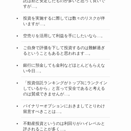
託は割と安定したものが多いと思って良いで
すが…。
投資を実施するに際しては数々のリスクが伴
いますが…。
空売りを活用して利益を手にしたいなら…。
ご自身で評価を下して投資するのは難解過ぎ
るということもあると思われます…。
銀行に預金しても金利などほとんどもらえな
い今日…。
「投資信託ランキングがトップ3にランクイン
しているから」と言って安全であると考える
のは賛成できませんが…。
バイナリーオプションにおきましてとりわけ
留意すべきことは…。
不動産投資というのは利回りがハイレベルと
評されることが多く…。