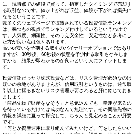
に、現時点での値段で買って、指定したタイミングで売却す
る取引なのです。値が上がれば収益、値段が下がれば損失に
なるということです。
数多くのウェブページで披露されている投資信託ランキング
は、幾つもの視点でランキング付けしているというわけで
す。人気度、網羅性、そのうえ安全性、安定性など参考にし
た方が良い点は色々あります。
高いor安いを予期する取引のバイナリーオプションではあり
ますが、30秒後、60秒後の状態を予測する取引も存在しま
すから、結果が即わかるのが良いという人にフィットしま
す。
投資信託だったり株式投資などは、リスク管理が必須なのは
疑いの余地がありませんが、信用取引というものは、通常取
引以上に揺るぎないリスク管理が要されると肝に銘じておき
ましょう。
「商品先物で財産をなそう」と意気込んでも、幸運が来るの
を待っているだけでは成功なんて無理です。その商品先物の
情報を詳細に亘って探究して、ちゃんと見定めることが肝要
です。
「何とか資産運用に取り組んでみたいけど、何をしたらいい