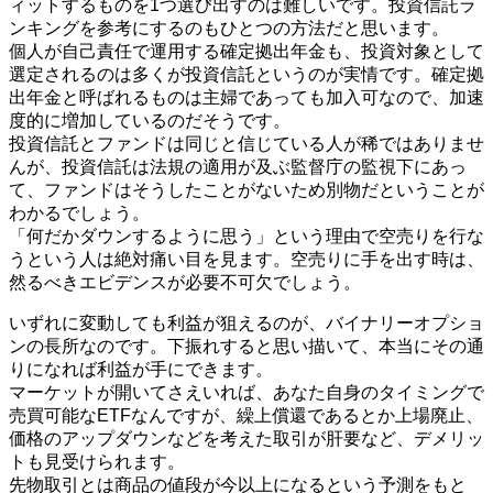
ィットするものを1つ選び出すのは難しいです。投資信託ラ
ンキングを参考にするのもひとつの方法だと思います。
個人が自己責任で運用する確定拠出年金も、投資対象として
選定されるのは多くが投資信託というのが実情です。確定拠
出年金と呼ばれるものは主婦であっても加入可なので、加速
度的に増加しているのだそうです。
投資信託とファンドは同じと信じている人が稀ではありませ
んが、投資信託は法規の適用が及ぶ監督庁の監視下にあっ
て、ファンドはそうしたことがないため別物だということが
わかるでしょう。
「何だかダウンするように思う」という理由で空売りを行な
うという人は絶対痛い目を見ます。空売りに手を出す時は、
然るべきエビデンスが必要不可欠でしょう。
いずれに変動しても利益が狙えるのが、バイナリーオプショ
ンの長所なのです。下振れすると思い描いて、本当にその通
りになれば利益が手にできます。
マーケットが開いてさえいれば、あなた自身のタイミングで
売買可能なETFなんですが、繰上償還であるとか上場廃止、
価格のアップダウンなどを考えた取引が肝要など、デメリッ
トも見受けられます。
先物取引とは商品の値段が今以上になるという予測をもと