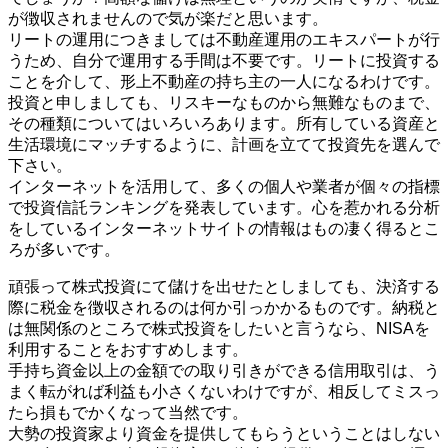
が徴収されませんので気が楽だと思います。
リートの運用につきましては不動産運用のエキスパートが行
うため、自分で運用する手間は不要です。リートに投資する
ことを介して、形上不動産の持ち主の一人になるわけです。
投資と申しましても、リスキーなものから無難なものまで、
その種類についてはいろいろあります。所有している資産と
生活環境にマッチするように、計画を立てて投資先を選んで
下さい。
インターネットを活用して、多くの個人や業者が個々の指標
で投資信託ランキングを発表しています。心を惹かれる分析
をしているインターネットサイトの情報はもの凄く得るとこ
ろが多いです。
頑張って株式投資にて儲けを出せたとしましても、決済する
際に税金を徴収されるのは何か引っかかるものです。納税と
は無関係のところで株式投資をしたいと言うなら、NISAを
利用することをおすすめします。
手持ち資金以上の金額での取り引きができる信用取引は、う
まく転がれば利益も小さくないわけですが、相反してミスっ
たら損もでかくなって当然です。
大勢の投資家より資金を提供してもらうということはしない