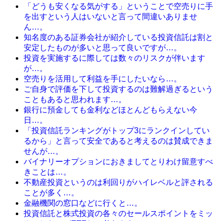
「どうも安くなる気がする」ということで空売りに手
を出すという人はいないと言って間違いありませ
ん…。
知名度のある証券会社が紹介している投資信託は割と
安定したものが多いと思って良いですが…。
投資を実施するに際しては数々のリスクが伴います
が…。
空売りを活用して利益を手にしたいなら…。
ご自身で評価を下して投資するのは難解過ぎるという
こともあると思われます…。
銀行に預金しても金利などほとんどもらえない今
日…。
「投資信託ランキングがトップ3にランクインしてい
るから」と言って安全であると考えるのは賛成できま
せんが…。
バイナリーオプションにおきましてとりわけ留意すべ
きことは…。
不動産投資というのは利回りがハイレベルと評される
ことが多く…。
金融機関の窓口などに行くと…。
投資信託と株式投資の各々のセールスポイントをミッ