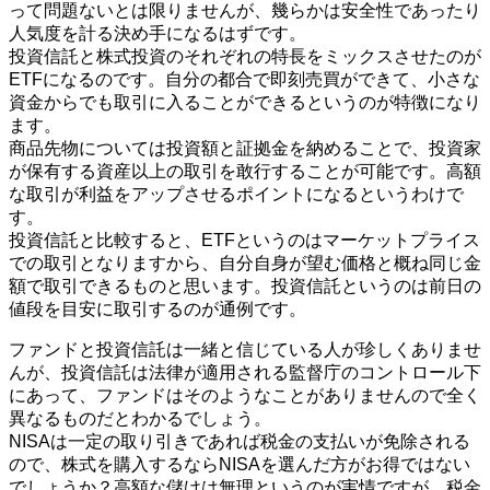
って問題ないとは限りませんが、幾らかは安全性であったり
人気度を計る決め手になるはずです。
投資信託と株式投資のそれぞれの特長をミックスさせたのが
ETFになるのです。自分の都合で即刻売買ができて、小さな
資金からでも取引に入ることができるというのが特徴になり
ます。
商品先物については投資額と証拠金を納めることで、投資家
が保有する資産以上の取引を敢行することが可能です。高額
な取引が利益をアップさせるポイントになるというわけで
す。
投資信託と比較すると、ETFというのはマーケットプライス
での取引となりますから、自分自身が望む価格と概ね同じ金
額で取引できるものと思います。投資信託というのは前日の
値段を目安に取引するのが通例です。
ファンドと投資信託は一緒と信じている人が珍しくありませ
んが、投資信託は法律が適用される監督庁のコントロール下
にあって、ファンドはそのようなことがありませんので全く
異なるものだとわかるでしょう。
NISAは一定の取り引きであれば税金の支払いが免除される
ので、株式を購入するならNISAを選んだ方がお得ではない
でしょうか？高額な儲けは無理というのが実情ですが、税金