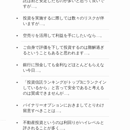
託は割と安定したものが多いと思って良いで
すが…。
投資を実施するに際しては数々のリスクが伴
いますが…。
空売りを活用して利益を手にしたいなら…。
ご自身で評価を下して投資するのは難解過ぎ
るということもあると思われます…。
銀行に預金しても金利などほとんどもらえな
い今日…。
「投資信託ランキングがトップ3にランクイン
しているから」と言って安全であると考える
のは賛成できませんが…。
バイナリーオプションにおきましてとりわけ
留意すべきことは…。
不動産投資というのは利回りがハイレベルと
評されることが多く…。