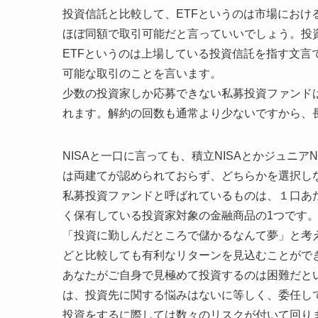
投資信託と比較して、ETFというのは市場にお
ほぼ同額で取引可能だと言っていいでしょう。投
ETFというのは上場している投資信託を指す文
可能な取引のことを言います。
少数の投資家しか応募できない私募投資ファンド
れます。解約の回数も通常より少ないですから、
NISAと一口に言っても、積立NISAとかジュニアN
は両建てが認められておらず、どちらかを選択し
私募投資ファンドと呼ばれているものは、１口あ
く保有している投資家対象の金融商品の1つです
「投資に勤しんだところで儲かるなんて夢」と考
どと比較しても有利なリターンを見込むことがで
あなたがご自身で見極めて投資するのは困難だと
は、投資先に関する悩みはないに等しく、委任し
投資をするに際しては数々のリスクが付いて回り