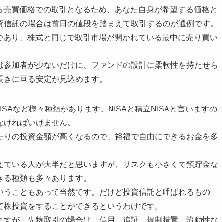
ける売買価格での取引となるため、あなた自身が希望する価格と
資信託の場合は前日の値段を踏まえて取引するのが通例です。
言であり、株式と同じで取引市場が開かれている最中に売り買い
は参加者が少ないだけに、ファンドの設計に柔軟性を持たせら
長きに亘る安定が見込めます。
ISAなど様々種類があります。NISAと積立NISAと言いますの
なければいけません。
たりの投資金額が高くなるので、裕福で自由にできるお金を多
。
えている人が大半だと思いますが、リスクも小さくて預貯金な
きる種類も多々あります。
いうこともあって当然です。だけど投資信託と呼ばれるもの
て株投資をすることができるというわけです。
ますが、先物取引の場合は、信用、追証、規制措置、流動性な