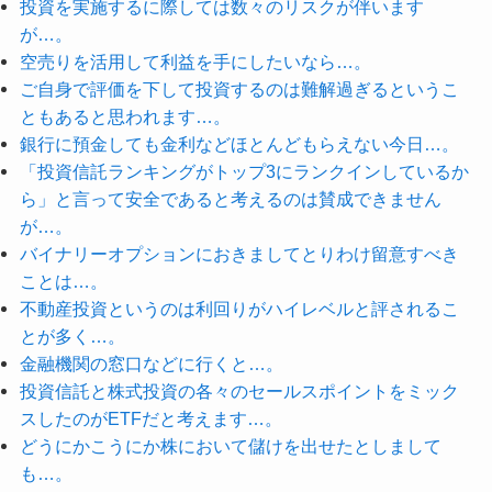
投資を実施するに際しては数々のリスクが伴います
が…。
空売りを活用して利益を手にしたいなら…。
ご自身で評価を下して投資するのは難解過ぎるというこ
ともあると思われます…。
銀行に預金しても金利などほとんどもらえない今日…。
「投資信託ランキングがトップ3にランクインしているか
ら」と言って安全であると考えるのは賛成できません
が…。
バイナリーオプションにおきましてとりわけ留意すべき
ことは…。
不動産投資というのは利回りがハイレベルと評されるこ
とが多く…。
金融機関の窓口などに行くと…。
投資信託と株式投資の各々のセールスポイントをミック
スしたのがETFだと考えます…。
どうにかこうにか株において儲けを出せたとしまして
も…。