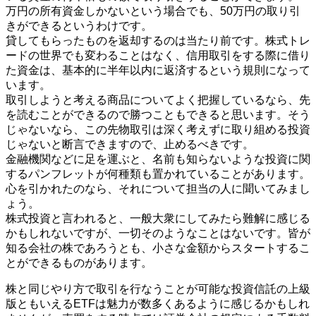
万円の所有資金しかないという場合でも、50万円の取り引
きができるというわけです。
貸してもらったものを返却するのは当たり前です。株式トレ
ードの世界でも変わることはなく、信用取引をする際に借り
た資金は、基本的に半年以内に返済するという規則になって
います。
取引しようと考える商品についてよく把握しているなら、先
を読むことができるので勝つこともできると思います。そう
じゃないなら、この先物取引は深く考えずに取り組める投資
じゃないと断言できますので、止めるべきです。
金融機関などに足を運ぶと、名前も知らないような投資に関
するパンフレットが何種類も置かれていることがあります。
心を引かれたのなら、それについて担当の人に聞いてみまし
ょう。
株式投資と言われると、一般大衆にしてみたら難解に感じる
かもしれないですが、一切そのようなことはないです。皆が
知る会社の株であろうとも、小さな金額からスタートするこ
とができるものがあります。
株と同じやり方で取引を行なうことが可能な投資信託の上級
版ともいえるETFは魅力が数多くあるように感じるかもしれ