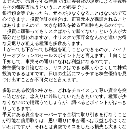
ませんが、売買をする時点では証券会社の規定による手数料
をその都度支払うということが必要です。
銀行預金等であったら、元本が少なくなることはないので安
心できます。投資信託の場合は、正直元本が保証されること
はありませんので、大きな損失を被る可能性もあるのです。
「投資に頑張ってもリスクばかりで勝てない」という人が大
部分だと思われますが、小リスクで預貯金なんかと違いお得
な見返りが狙える種類も多数あります。
上がっても下がっても利益を狙うことができるのが、バイナ
リーオプションのセールスポイントだと言えます。上向くと
予知して、事実その通りになれば利益になるのです。
株主優待を目論むなら、リスクはできる限り小さくして株式
投資できるはずです。日頃の生活にマッチする株主優待を見
つけ出すことが不可欠だと言えます。
多彩にある投資の中から、どれをチョイスして尊い資金を突
っ込むかは、念入りに吟味していただきたいです。種類が少
なくないので躊躇うでしょうが、調べるとポイントがはっき
りしてきます。
手元にある資金をオーバーする金額で取り引きを行なうこと
が可能な信用取引は、思い通りに事が運べば収益も小さくな
いわけですが、それとは裏腹でミスをしたら損失も大きくな