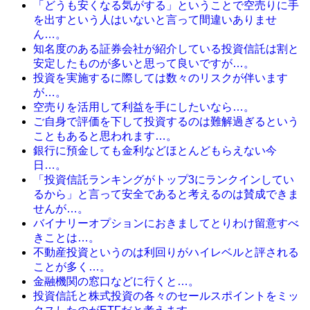
「どうも安くなる気がする」ということで空売りに手
を出すという人はいないと言って間違いありませ
ん…。
知名度のある証券会社が紹介している投資信託は割と
安定したものが多いと思って良いですが…。
投資を実施するに際しては数々のリスクが伴います
が…。
空売りを活用して利益を手にしたいなら…。
ご自身で評価を下して投資するのは難解過ぎるという
こともあると思われます…。
銀行に預金しても金利などほとんどもらえない今
日…。
「投資信託ランキングがトップ3にランクインしてい
るから」と言って安全であると考えるのは賛成できま
せんが…。
バイナリーオプションにおきましてとりわけ留意すべ
きことは…。
不動産投資というのは利回りがハイレベルと評される
ことが多く…。
金融機関の窓口などに行くと…。
投資信託と株式投資の各々のセールスポイントをミッ