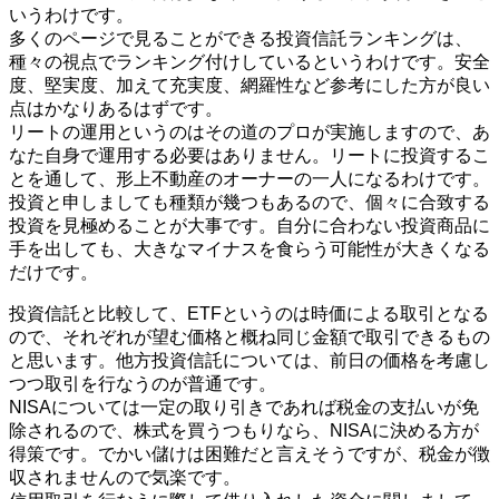
いうわけです。
多くのページで見ることができる投資信託ランキングは、
種々の視点でランキング付けしているというわけです。安全
度、堅実度、加えて充実度、網羅性など参考にした方が良い
点はかなりあるはずです。
リートの運用というのはその道のプロが実施しますので、あ
なた自身で運用する必要はありません。リートに投資するこ
とを通して、形上不動産のオーナーの一人になるわけです。
投資と申しましても種類が幾つもあるので、個々に合致する
投資を見極めることが大事です。自分に合わない投資商品に
手を出しても、大きなマイナスを食らう可能性が大きくなる
だけです。
投資信託と比較して、ETFというのは時価による取引となる
ので、それぞれが望む価格と概ね同じ金額で取引できるもの
と思います。他方投資信託については、前日の価格を考慮し
つつ取引を行なうのが普通です。
NISAについては一定の取り引きであれば税金の支払いが免
除されるので、株式を買うつもりなら、NISAに決める方が
得策です。でかい儲けは困難だと言えそうですが、税金が徴
収されませんので気楽です。