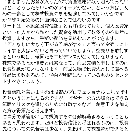
「まとまったお金が入ったので資産運用に取り組んでみたい
けど、どうしたらいいのかアイデアがない」という方は、初
めの一歩として株式投資の事を勉強してみてはいかがです
か？株を始めるのは面倒なことではないのです。
リートは「不動産投資信託」とも呼ばれており、個人投資家
といった人々から預かった資金を活用して数多くの不動産に
投資しますから、手堅い配当を見込むことができます。
「何となしに大きく下がる予感がする」と言って空売りにト
ライする人はいないと言っていいでしょう。空売りを敢行す
るという時は、確固たるエビデンスがなくてはなりません。
株式であるとか債券とは異なって、商品先物と申しますのは
投資対象がモノになります。商品先物で投資先として選べる
商品は多数あるので、傾向が明確になっているものをセレク
トすべきでしょう。
投資信託と言いますのは投資のプロフェショナルに丸投げす
るということになるのですが、ビギナーの方の場合はできる
範囲でリスクを避けるために分散するなど、創意工夫を加え
た方が得策だと考えます。
ご自分で結論を出して投資するのは難解過ぎるということも
あると思われます。だけど投資信託と呼ばれるものは、投資
先についての気苦労は少なく、丸投げして株投資ができると