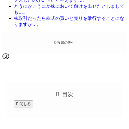
クスしたのがETFだと考えます…。
どうにかこうにか株において儲けを出せたとしまして
も…。
株取引だったら株式の買いと売りを敢行することにな
りますが…。
©
投資の先生.
目次
閉じる