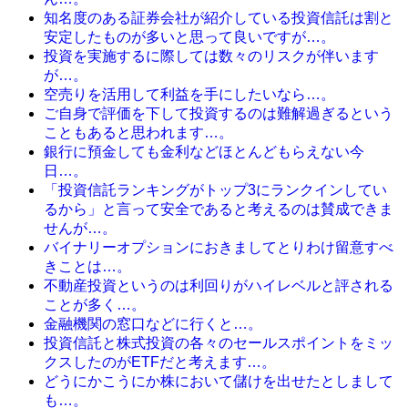
知名度のある証券会社が紹介している投資信託は割と
安定したものが多いと思って良いですが…。
投資を実施するに際しては数々のリスクが伴います
が…。
空売りを活用して利益を手にしたいなら…。
ご自身で評価を下して投資するのは難解過ぎるという
こともあると思われます…。
銀行に預金しても金利などほとんどもらえない今
日…。
「投資信託ランキングがトップ3にランクインしてい
るから」と言って安全であると考えるのは賛成できま
せんが…。
バイナリーオプションにおきましてとりわけ留意すべ
きことは…。
不動産投資というのは利回りがハイレベルと評される
ことが多く…。
金融機関の窓口などに行くと…。
投資信託と株式投資の各々のセールスポイントをミッ
クスしたのがETFだと考えます…。
どうにかこうにか株において儲けを出せたとしまして
も…。