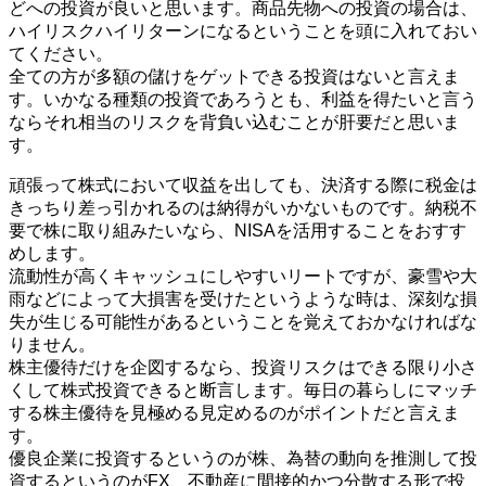
どへの投資が良いと思います。商品先物への投資の場合は、
ハイリスクハイリターンになるということを頭に入れておい
てください。
全ての方が多額の儲けをゲットできる投資はないと言えま
す。いかなる種類の投資であろうとも、利益を得たいと言う
ならそれ相当のリスクを背負い込むことが肝要だと思いま
す。
頑張って株式において収益を出しても、決済する際に税金は
きっちり差っ引かれるのは納得がいかないものです。納税不
要で株に取り組みたいなら、NISAを活用することをおすす
めします。
流動性が高くキャッシュにしやすいリートですが、豪雪や大
雨などによって大損害を受けたというような時は、深刻な損
失が生じる可能性があるということを覚えておかなければな
りません。
株主優待だけを企図するなら、投資リスクはできる限り小さ
くして株式投資できると断言します。毎日の暮らしにマッチ
する株主優待を見極める見定めるのがポイントだと言えま
す。
優良企業に投資するというのが株、為替の動向を推測して投
資するというのがFX、不動産に間接的かつ分散する形で投