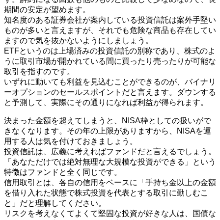
期間の安定が望めます。
知名度のある証券会社が案内している投資信託は案外手堅い
ものが多いと言えますが、それでも危険な商品も存在してい
ますので気を抜かないようにしましょう。
ETFというのは上場済みの投資信託の別称であり、株式のよ
うに取引市場が開かれている間に買ったり売ったりが可能な
取引を指すのです。
いずれに動いても利益を見込むことができるのが、バイナリ
ーオプションのセールスポイントだと言えます。ダウンする
と予測して、実際にその通りになれば利益が得られます。
決まった金額を超えてしまうと、NISA枠としての扱いがで
きなくなります。その年の上限がありますから、NISAを運
用する人は気を付けておきましょう。
投資信託は、広義に考えればファンドだと言えるでしょう。
「あなただけでは絶対無理な大規模な投資ができる」という
特徴はファンドと全く同じです。
信用取引とは、各自の信用をベースに「手持ち金以上の金額
を借り入れた状態で株式投資を代表とする取引に勤しむこ
と」だと理解してください。
リスクを考えなくてよくて堅固な投資が好きな人は、国債な