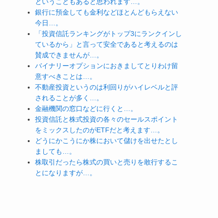
ということもあると思われます…。
銀行に預金しても金利などほとんどもらえない
今日…。
「投資信託ランキングがトップ3にランクインし
ているから」と言って安全であると考えるのは
賛成できませんが…。
バイナリーオプションにおきましてとりわけ留
意すべきことは…。
不動産投資というのは利回りがハイレベルと評
されることが多く…。
金融機関の窓口などに行くと…。
投資信託と株式投資の各々のセールスポイント
をミックスしたのがETFだと考えます…。
どうにかこうにか株において儲けを出せたとし
ましても…。
株取引だったら株式の買いと売りを敢行するこ
とになりますが…。