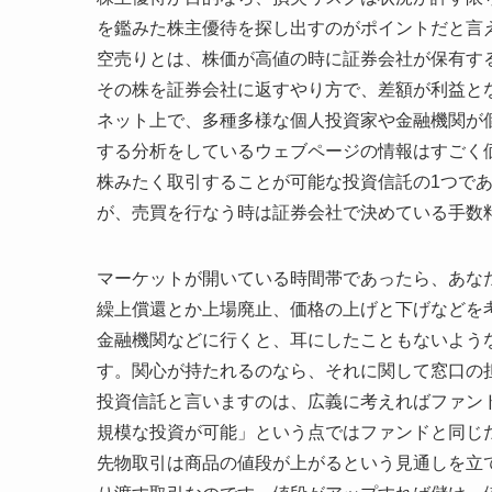
を鑑みた株主優待を探し出すのがポイントだと言
空売りとは、株価が高値の時に証券会社が保有す
その株を証券会社に返すやり方で、差額が利益と
ネット上で、多種多様な個人投資家や金融機関が
する分析をしているウェブページの情報はすごく
株みたく取引することが可能な投資信託の1つであ
が、売買を行なう時は証券会社で決めている手数
マーケットが開いている時間帯であったら、あな
繰上償還とか上場廃止、価格の上げと下げなどを
金融機関などに行くと、耳にしたこともないよう
す。関心が持たれるのなら、それに関して窓口の
投資信託と言いますのは、広義に考えればファン
規模な投資が可能」という点ではファンドと同じ
先物取引は商品の値段が上がるという見通しを立