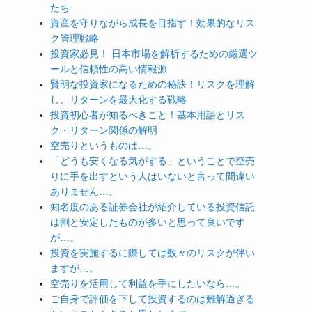
たち
資産を守りながら成長を目指す！効果的なリス
ク管理戦略
投資家必見！ 日本市場を解析するための厳選ツ
ールと信頼性の高い情報源
賢明な投資家になるための秘訣！リスクを理解
し、リターンを最大化する戦略
投資初心者が知るべきこと！基本用語とリス
ク・リターン関係の解明
空売りというものは…。
「どうも安くなる気がする」ということで空売
りに手を出すという人はいないと言って間違い
ありません…。
知名度のある証券会社が紹介している投資信託
は割と安定したものが多いと思って良いです
が…。
投資を実施するに際しては数々のリスクが伴い
ますが…。
空売りを活用して利益を手にしたいなら…。
ご自身で評価を下して投資するのは難解過ぎる