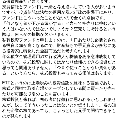
る投資商品だと言えます。
投資信託とファンドは一緒と考え違いしている人が多いよう
ですが、投資信託は法律の適用が及ぶ行政の指導下にあり、
ファンドはこういったことがないので全くの別物です。
「何となく値が下がる気がする」と言って空売りに挑むとい
う人はいないのではないでしょうか？空売りに賭けるという
際は、何らかの根拠が欠かせません。
私募投資ファンドと申しますのは、１口あたりに必要とされ
る投資金額が高くなるので、財産持ちで手元資金が多額にあ
る投資家に特化した金融商品だと考えられます。
年金積立金管理運用独立行政法人が株価をある意味統制して
いるので、株式投資に関してはかなり信頼のできる投資だと
思っても問題ありません。「今直ぐ使うことがない資金があ
る」という方なら、株式投資もやってみる価値はあります。
ETFというのは上場済みの投資信託を意味する言葉であり、
株式と同様で取引市場がオープンしている間に買ったり売っ
たりが可能な取引のことを言います。
株式投資と来れば、初心者には難解に思われるかもしれませ
んが、決してそういったことはないとお伝えします。名の知
れた企業の株であっても、ちょっとした元手で開始できるも
のが見られます。