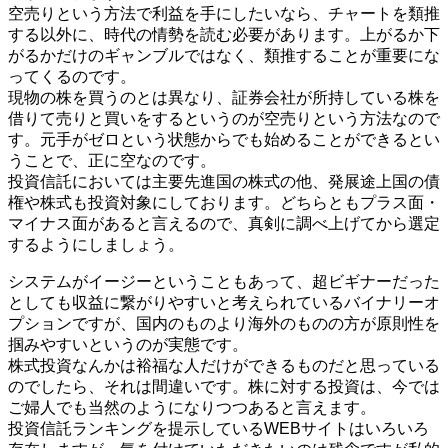
空売りという方法で利益を手にしたいなら、チャートを類推
する以外に、時代の情勢を読む必要があります。上がるか下
がるかだけのギャンブルではなく、類推することが重要にな
ってくるのです。
現物の株を買うのとは異なり、証券会社が所持している株を
借りて売りと買いをするというのが空売りという方法なので
す。元手がゼロという状態からでも始めることができるとい
うことで、正に空なのです。
投資信託においては主要先進国の株式の他、発展途上国の債
権や株式も投資対象にしております。どちらともプラス面・
マイナス面があると言えるので、真剣に調べ上げてから選定
するようにしましょう。
システムがイージーということもあって、超ビギナーだった
としても収益に繋がりやすいと考えられているバイナリーオ
プションですが、国内のものより海外のものの方が原則性を
掴みやすいというのが実態です。
株式投資なんかは裕福な人だけができるものだと思っている
のでしたら、それは間違いです。株に対する投資は、今では
ご婦人でも当然のようになりつつあると言えます。
投資信託ランキングを提示しているWEBサイトはいろいろ