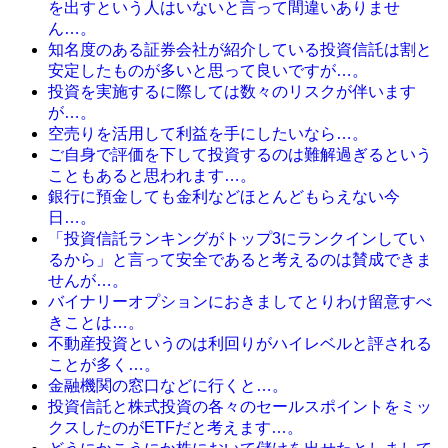
を出すという人はいないと言って間違いありませ
ん…。
知名度のある証券会社が紹介している投資信託は割と
安定したものが多いと思って良いですが…。
投資を実施するに際しては数々のリスクが伴います
が…。
空売りを活用して利益を手にしたいなら…。
ご自身で評価を下して投資するのは難解過ぎるという
こともあると思われます…。
銀行に預金しても金利などほとんどもらえない今
日…。
「投資信託ランキングがトップ3にランクインしてい
るから」と言って安全であると考えるのは賛成できま
せんが…。
バイナリーオプションにおきましてとりわけ留意すべ
きことは…。
不動産投資というのは利回りがハイレベルと評される
ことが多く…。
金融機関の窓口などに行くと…。
投資信託と株式投資の各々のセールスポイントをミッ
クスしたのがETFだと考えます…。