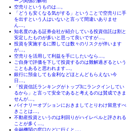
ーン関係の解明
空売りというものは…。
「どうも安くなる気がする」ということで空売りに手
を出すという人はいないと言って間違いありませ
ん…。
知名度のある証券会社が紹介している投資信託は割と
安定したものが多いと思って良いですが…。
投資を実施するに際しては数々のリスクが伴います
が…。
空売りを活用して利益を手にしたいなら…。
ご自身で評価を下して投資するのは難解過ぎるという
こともあると思われます…。
銀行に預金しても金利などほとんどもらえない今
日…。
「投資信託ランキングがトップ3にランクインしてい
るから」と言って安全であると考えるのは賛成できま
せんが…。
バイナリーオプションにおきましてとりわけ留意すべ
きことは…。
不動産投資というのは利回りがハイレベルと評される
ことが多く…。
金融機関の窓口などに行くと…。