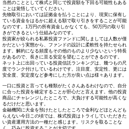
当然のこととして株式と同じで投資額を下回る可能性もある
ことは覚悟していてください。
先物取引においては証拠金を払うことにより、現実に保有し
ている資金をはるかに超える額で取り引きをすることが可能
なのです。1万円の所有資金しかなくても、50万円の取り引
きができるという仕組みなのです。
投資家が絞られる私募投資ファンドに関しましては人数が僅
かだという実態から、ファンドの設計に柔軟性を持たせられ
ます。解約になる頻度もその他のものより少ないという特長
があるので、長きに亘る安定を望むことができるのです。
ネット上に出回っている投資信託ランキングは、幾つもの尺
度でランク付けしているわけです。注目度、安定性、更には
安全度、安定度など参考にした方が良い点は様々あります。
一口に投資と言っても種類がたくさんあるわけなので、自分
に合った投資を確定することが肝心だと言えます。他の投資
商品にチャレンジしたところで、大負けする可能性が高くな
るだけだと思います。
金融機関に大金を預けたとしたところで金利などほとんども
らえない今日この頃では、株式投資はトライしていただきた
い資産運用方法の一種だと感じます。リスクを取ることな
く、巧みに投資することが大切です。